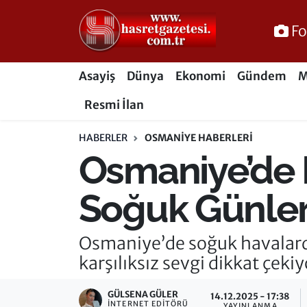
Fo
Osmaniye Nöbetçi Eczaneler
Asayiş
Dünya
Ekonomi
Gündem
M
Osmaniye Hava Durumu
Resmi İlan
Osmaniye Trafik Yoğunluk Haritası
HABERLER
OSMANIYE HABERLERI
Osmaniye’de K
Süper Lig Puan Durumu ve Fikstür
Tüm Manşetler
Soğuk Günleri
Son Dakika Haberleri
Osmaniye’de soğuk havalarda
karşılıksız sevgi dikkat çekiy
Haber Arşivi
GÜLSENA GÜLER
14.12.2025 - 17:38
İNTERNET EDITÖRÜ
YAYINLANMA