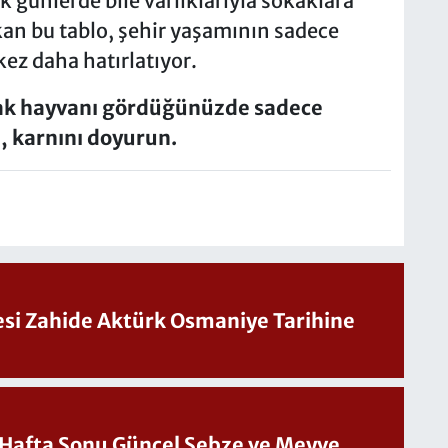
 günlerde bile varlıklarıyla sokaklara
ıkan bu tablo, şehir yaşamının sadece
kez daha hatırlatıyor.
kak hayvanı gördüğünüzde sadece
, karnını doyurun.
Sesi Zahide Aktürk Osmaniye Tarihine
üncel Sebze ve Meyve