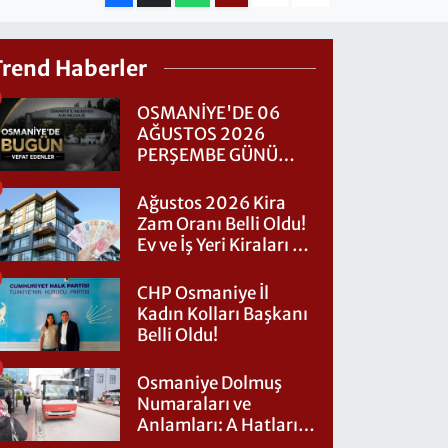
Trend Haberler
OSMANİYE'DE 06
AĞUSTOS 2026
PERŞEMBE GÜNÜ
VEFAT EDENLER
Ağustos 2026 Kira
Zam Oranı Belli Oldu!
Ev ve İş Yeri Kiraları Ne
Kadar Artacak?
CHP Osmaniye İl
Kadın Kolları Başkanı
Belli Oldu!
Osmaniye Dolmuş
Numaraları ve
Anlamları: A Hatları
Nereye Gidiyor?