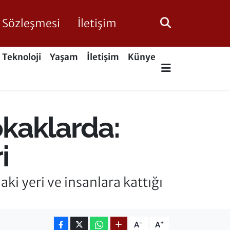
ik Sözleşmesi
İletişim
Teknoloji
Yaşam
İletişim
Künye
okaklarda:
i
i yeri ve insanlara kattığı
-
+
A
A