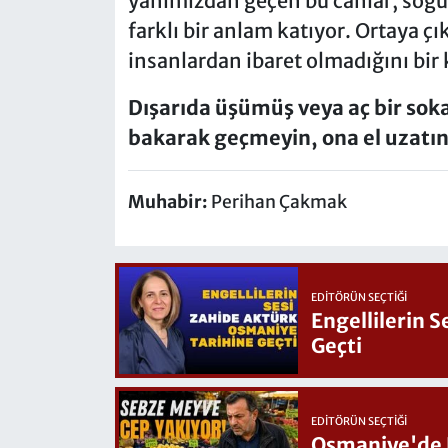
yanımızdan geçen bu canlar, soğuk
farklı bir anlam katıyor. Ortaya ç
insanlardan ibaret olmadığını bir 
Dışarıda üşümüş veya aç bir so
bakarak geçmeyin, ona el uzatın
Muhabir:
Perihan Çakmak
EDITÖRÜN SEÇTIĞI
Engellilerin 
Geçti
EDITÖRÜN SEÇTIĞI
Osmaniye'de Hafta Sonu G