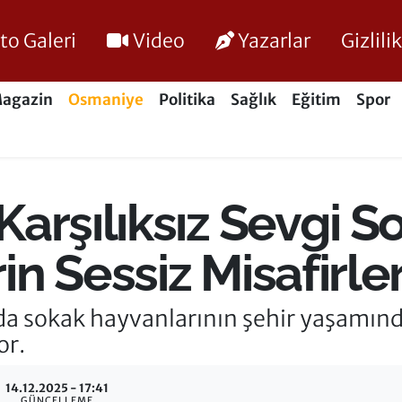
to Galeri
Video
Yazarlar
Gizlil
agazin
Osmaniye
Politika
Sağlık
Eğitim
Spor
arşılıksız Sevgi S
n Sessiz Misafirler
 sokak hayvanlarının şehir yaşamındak
or.
14.12.2025 - 17:41
GÜNCELLEME