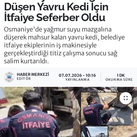
Düşen Yavru Kedi İçin
İtfaiye Seferber Oldu
Osmaniye'de yağmur suyu mazgalına
düşerek mahsur kalan yavru kedi, belediye
itfaiye ekiplerinin iş makinesiyle
gerçekleştirdiği titiz çalışma sonucu sağ
salim kurtarıldı.
HABER MERKEZI
07.07.2026 - 10:16
1 DK
EDITÖR
YAYINLANMA
OKUNMA SÜRESI