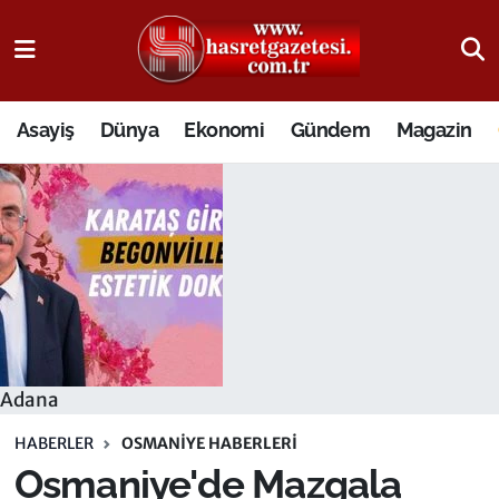
Osmaniye Nöbetçi Eczaneler
Asayiş
Dünya
Ekonomi
Gündem
Magazin
Osmaniye Hava Durumu
Osmaniye Trafik Yoğunluk Haritası
Süper Lig Puan Durumu ve Fikstür
Tüm Manşetler
Son Dakika Haberleri
Adana
Haber Arşivi
HABERLER
OSMANIYE HABERLERI
Osmaniye'de Mazgala