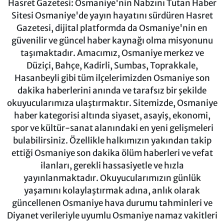
Hasret Gazetesi: Osmaniye'nin Nabzını Tutan Haber
Sitesi Osmaniye'de yayın hayatını sürdüren Hasret
Gazetesi, dijital platformda da Osmaniye'nin en
güvenilir ve güncel haber kaynağı olma misyonunu
taşımaktadır. Amacımız, Osmaniye merkez ve
Düziçi, Bahçe, Kadirli, Sumbas, Toprakkale,
Hasanbeyli gibi tüm ilçelerimizden Osmaniye son
dakika haberlerini anında ve tarafsız bir şekilde
okuyucularımıza ulaştırmaktır. Sitemizde, Osmaniye
haber kategorisi altında siyaset, asayiş, ekonomi,
spor ve kültür-sanat alanındaki en yeni gelişmeleri
bulabilirsiniz. Özellikle halkımızın yakından takip
ettiği Osmaniye son dakika ölüm haberleri ve vefat
ilanları, gerekli hassasiyetle ve hızla
yayınlanmaktadır. Okuyucularımızın günlük
yaşamını kolaylaştırmak adına, anlık olarak
güncellenen Osmaniye hava durumu tahminleri ve
Diyanet verileriyle uyumlu Osmaniye namaz vakitleri