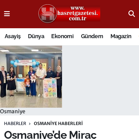
Osmaniye Nöbetçi Eczaneler
Asayiş
Dünya
Ekonomi
Gündem
Magazin
Osmaniye Hava Durumu
Osmaniye Trafik Yoğunluk Haritası
Süper Lig Puan Durumu ve Fikstür
Tüm Manşetler
Son Dakika Haberleri
Osmaniye
Haber Arşivi
HABERLER
OSMANIYE HABERLERI
Osmaniye’de Miraç