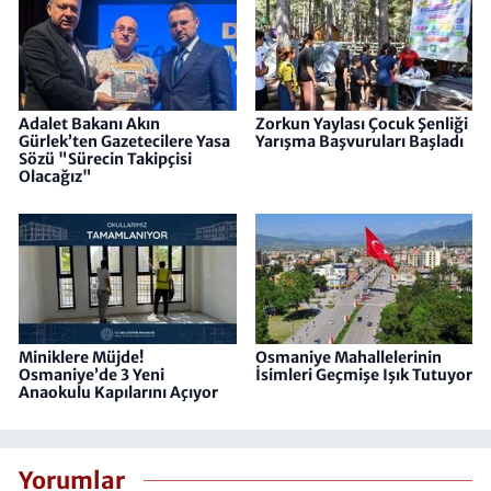
Adalet Bakanı Akın
Zorkun Yaylası Çocuk Şenliği
Gürlek’ten Gazetecilere Yasa
Yarışma Başvuruları Başladı
Sözü "Sürecin Takipçisi
Olacağız"
Miniklere Müjde!
Osmaniye Mahallelerinin
Osmaniye’de 3 Yeni
İsimleri Geçmişe Işık Tutuyor
Anaokulu Kapılarını Açıyor
Yorumlar