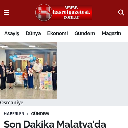
Osmaniye Nöbetçi Eczaneler
Asayiş
Dünya
Ekonomi
Gündem
Magazin
Osmaniye Hava Durumu
Osmaniye Trafik Yoğunluk Haritası
Süper Lig Puan Durumu ve Fikstür
Tüm Manşetler
Son Dakika Haberleri
Osmaniye
Haber Arşivi
HABERLER
GÜNDEM
Son Dakika Malatya'da