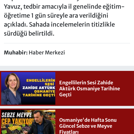
Yavuz, tedbir amacıyla il genelinde eğitim-
öğretime 1 gün süreyle ara verildiğini
açıkladı. Sahada incelemelerin titizlikle
sürdüğü belirtildi.
Muhabir:
Haber Merkezi
Engellilerin Sesi Zahide
Aktürk Osmaniye Tarihine
Geçti
Osmaniye'de Hafta Sonu
Güncel Sebze ve Meyve
Fiyatları