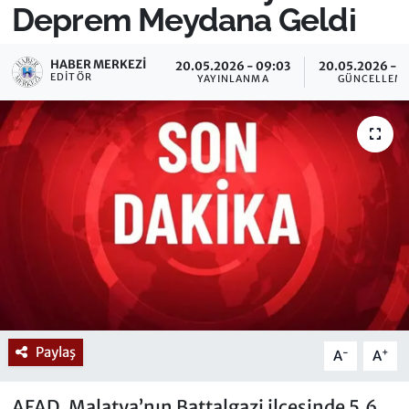
Deprem Meydana Geldi
HABER MERKEZI
20.05.2026 - 09:03
20.05.2026 - 1
EDITÖR
YAYINLANMA
GÜNCELLEM
Paylaş
-
+
A
A
AFAD, Malatya’nın Battalgazi ilçesinde 5.6