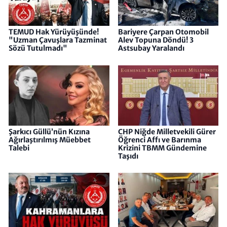
TEMUD Hak Yürüyüşünde!
Bariyere Çarpan Otomobil
"Uzman Çavuşlara Tazminat
Alev Topuna Döndü! 3
Sözü Tutulmadı"
Astsubay Yaralandı
Şarkıcı Güllü’nün Kızına
CHP Niğde Milletvekili Gürer
Ağırlaştırılmış Müebbet
Öğrenci Affı ve Barınma
Talebi
Krizini TBMM Gündemine
Taşıdı