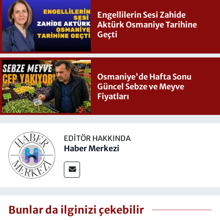
Engellilerin Sesi Zahide
Aktürk Osmaniye Tarihine
Geçti
Osmaniye'de Hafta Sonu
Güncel Sebze ve Meyve
Fiyatları
EDITÖR HAKKINDA
Haber Merkezi
Bunlar da ilginizi çekebilir