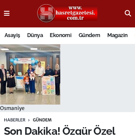
Osmaniye Nöbetçi Eczaneler
Asayiş
Dünya
Ekonomi
Gündem
Magazin
Osmaniye Hava Durumu
Osmaniye Trafik Yoğunluk Haritası
Süper Lig Puan Durumu ve Fikstür
Tüm Manşetler
Son Dakika Haberleri
Osmaniye
Haber Arşivi
HABERLER
GÜNDEM
Son Dakika! Özgür Özel