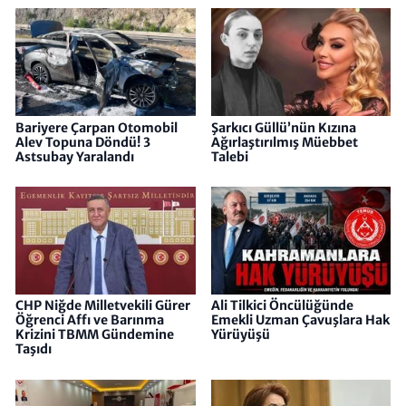
Bariyere Çarpan Otomobil
Şarkıcı Güllü’nün Kızına
Alev Topuna Döndü! 3
Ağırlaştırılmış Müebbet
Astsubay Yaralandı
Talebi
CHP Niğde Milletvekili Gürer
Ali Tilkici Öncülüğünde
Öğrenci Affı ve Barınma
Emekli Uzman Çavuşlara Hak
Krizini TBMM Gündemine
Yürüyüşü
Taşıdı