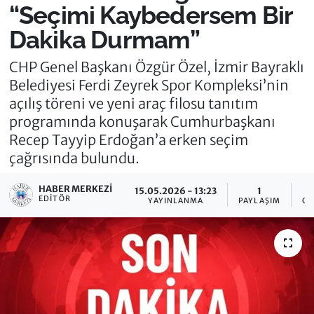
“Seçimi Kaybedersem Bir
Dakika Durmam”
CHP Genel Başkanı Özgür Özel, İzmir Bayraklı
Belediyesi Ferdi Zeyrek Spor Kompleksi’nin
açılış töreni ve yeni araç filosu tanıtım
programında konuşarak Cumhurbaşkanı
Recep Tayyip Erdoğan’a erken seçim
çağrısında bulundu.
HABER MERKEZI
15.05.2026 - 13:23
1
EDITÖR
YAYINLANMA
PAYLAŞIM
OK