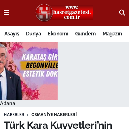
Osmaniye Nöbetçi Eczaneler
Asayiş
Dünya
Ekonomi
Gündem
Magazin
Osmaniye Hava Durumu
Osmaniye Trafik Yoğunluk Haritası
Süper Lig Puan Durumu ve Fikstür
Tüm Manşetler
Son Dakika Haberleri
Adana
Haber Arşivi
HABERLER
OSMANIYE HABERLERI
Türk Kara Kuvvetleri’nin