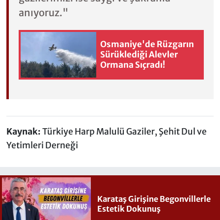
anıyoruz."
Osmaniye'de Rüzgarın
Sürüklediği Alevler
Ormana Sıçradı!
Kaynak:
Türkiye Harp Malulü Gaziler, Şehit Dul ve
Yetimleri Derneği
Karataş Girişine Begonvillerle
Estetik Dokunuş