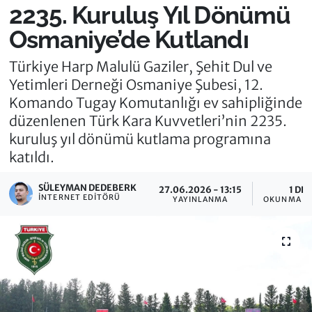
2235. Kuruluş Yıl Dönümü
Osmaniye’de Kutlandı
Türkiye Harp Malulü Gaziler, Şehit Dul ve
Yetimleri Derneği Osmaniye Şubesi, 12.
Komando Tugay Komutanlığı ev sahipliğinde
düzenlenen Türk Kara Kuvvetleri’nin 2235.
kuruluş yıl dönümü kutlama programına
katıldı.
SÜLEYMAN DEDEBERK
27.06.2026 - 13:15
1 DK
İNTERNET EDITÖRÜ
YAYINLANMA
OKUNMA SÜ