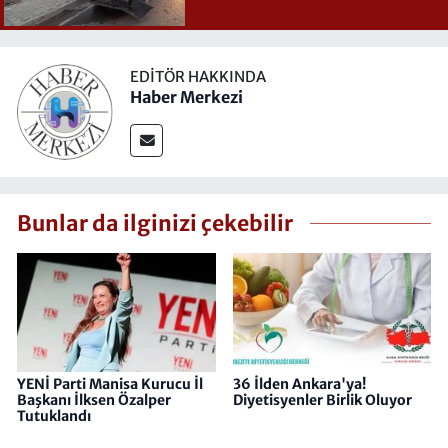
EDITÖR HAKKINDA
Haber Merkezi
Bunlar da ilginizi çekebilir
YENİ Parti Manisa Kurucu İl
36 İlden Ankara'ya!
Başkanı İlksen Özalper
Diyetisyenler Birlik Oluyor
Tutuklandı