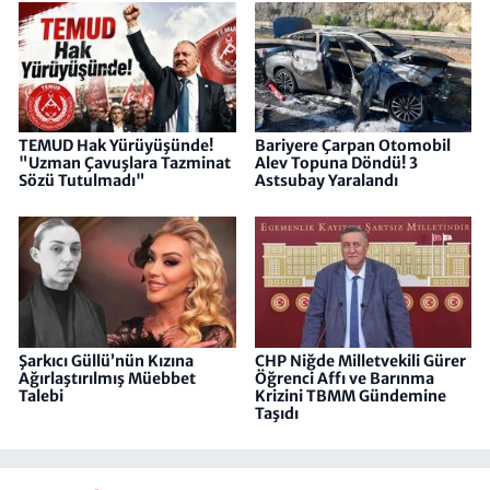
TEMUD Hak Yürüyüşünde!
Bariyere Çarpan Otomobil
"Uzman Çavuşlara Tazminat
Alev Topuna Döndü! 3
Sözü Tutulmadı"
Astsubay Yaralandı
Şarkıcı Güllü’nün Kızına
CHP Niğde Milletvekili Gürer
Ağırlaştırılmış Müebbet
Öğrenci Affı ve Barınma
Talebi
Krizini TBMM Gündemine
Taşıdı