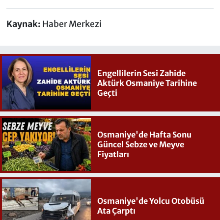
Kaynak:
Haber Merkezi
Engellilerin Sesi Zahide
Aktürk Osmaniye Tarihine
Geçti
Osmaniye'de Hafta Sonu
Güncel Sebze ve Meyve
Fiyatları
Osmaniye'de Yolcu Otobüsü
Ata Çarptı