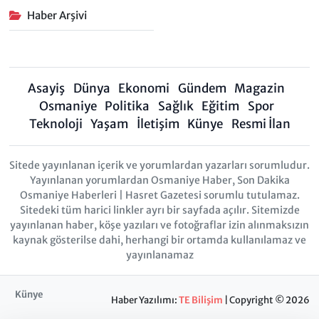
Haber Arşivi
Asayiş
Dünya
Ekonomi
Gündem
Magazin
Osmaniye
Politika
Sağlık
Eğitim
Spor
Teknoloji
Yaşam
İletişim
Künye
Resmi İlan
Sitede yayınlanan içerik ve yorumlardan yazarları sorumludur.
Yayınlanan yorumlardan Osmaniye Haber, Son Dakika
Osmaniye Haberleri | Hasret Gazetesi sorumlu tutulamaz.
Sitedeki tüm harici linkler ayrı bir sayfada açılır. Sitemizde
yayınlanan haber, köşe yazıları ve fotoğraflar izin alınmaksızın
kaynak gösterilse dahi, herhangi bir ortamda kullanılamaz ve
yayınlanamaz
Künye
Haber Yazılımı:
TE Bilişim
| Copyright © 2026