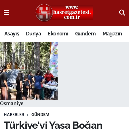
Osmaniye Nöbetçi Eczaneler
Asayiş
Dünya
Ekonomi
Gündem
Magazin
Osmaniye Hava Durumu
Osmaniye Trafik Yoğunluk Haritası
Süper Lig Puan Durumu ve Fikstür
Tüm Manşetler
Son Dakika Haberleri
Osmaniye
Haber Arşivi
HABERLER
GÜNDEM
Türkiye'yi Yasa Boğan