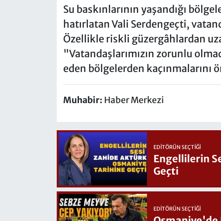
Su baskınlarının yaşandığı bölgele
hatırlatan Vali Serdengeçti, vatan
Özellikle riskli güzergâhlardan uz
"Vatandaşlarımızın zorunlu olmadı
eden bölgelerden kaçınmalarını ön
Muhabir:
Haber Merkezi
EDITÖRÜN SEÇTIĞI
Engellilerin 
Geçti
EDITÖRÜN SEÇTIĞI
Osmaniye'de Hafta Sonu G