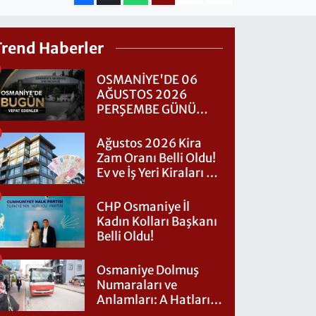
Trend Haberler
OSMANİYE'DE 06
AĞUSTOS 2026
PERŞEMBE GÜNÜ
VEFAT EDENLER
Ağustos 2026 Kira
Zam Oranı Belli Oldu!
Ev ve İş Yeri Kiraları Ne
Kadar Artacak?
CHP Osmaniye İl
Kadın Kolları Başkanı
Belli Oldu!
Osmaniye Dolmuş
Numaraları ve
Anlamları: A Hatları
Nereye Gidiyor?