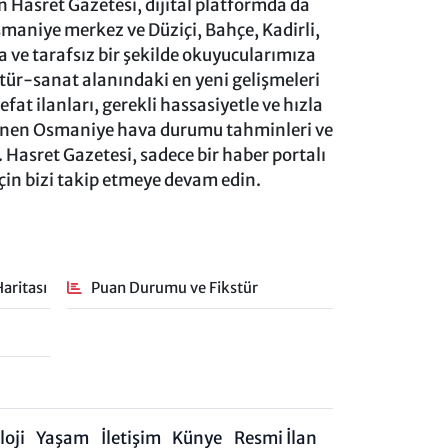
 Hasret Gazetesi, dijital platformda da
aniye merkez ve Düziçi, Bahçe, Kadirli,
ve tarafsız bir şekilde okuyucularımıza
ltür-sanat alanındaki en yeni gelişmeleri
at ilanları, gerekli hassasiyetle ve hızla
lenen Osmaniye hava durumu tahminleri ve
 Hasret Gazetesi, sadece bir haber portalı
için bizi takip etmeye devam edin.
aritası
Puan Durumu ve Fikstür
oji
Yaşam
İletişim
Künye
Resmi İlan