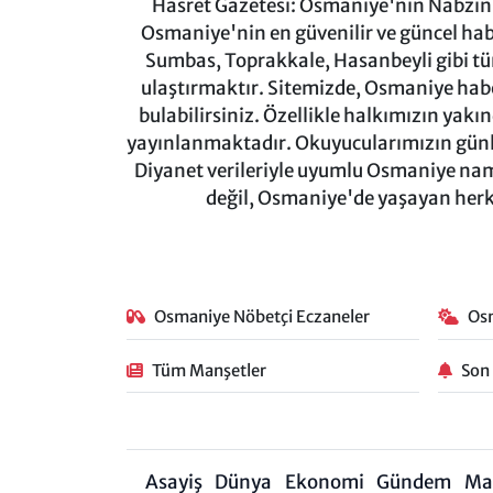
Hasret Gazetesi: Osmaniye'nin Nabzını 
Osmaniye'nin en güvenilir ve güncel ha
Sumbas, Toprakkale, Hasanbeyli gibi tü
ulaştırmaktır. Sitemizde, Osmaniye haber
bulabilirsiniz. Özellikle halkımızın yakı
yayınlanmaktadır. Okuyucularımızın günl
Diyanet verileriyle uyumlu Osmaniye namaz
değil, Osmaniye'de yaşayan herkes
Osmaniye Nöbetçi Eczaneler
Os
Tüm Manşetler
Son
Asayiş
Dünya
Ekonomi
Gündem
Ma