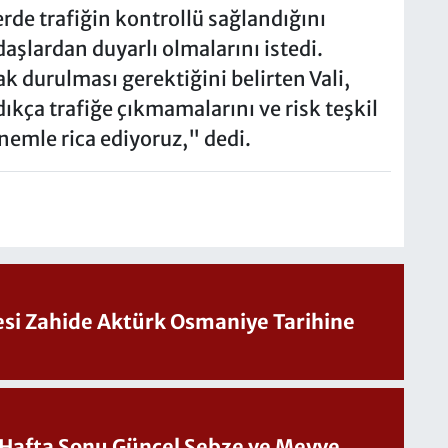
rde trafiğin kontrollü sağlandığını
daşlardan duyarlı olmalarını istedi.
ak durulması gerektiğini belirten Vali,
kça trafiğe çıkmamalarını ve risk teşkil
emle rica ediyoruz," dedi.
Sesi Zahide Aktürk Osmaniye Tarihine
üncel Sebze ve Meyve