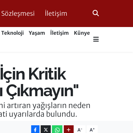
ik Sözleşmesi
İletişim
Teknoloji
Yaşam
İletişim
Künye
çin Kritik
ı Çıkmayın"
i artıran yağışların neden
ati uyarılarda bulundu.
-
+
A
A