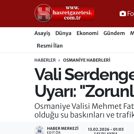
Fo
Osmaniye Nöbetçi Eczaneler
Asayiş
Dünya
Ekonomi
Gündem
M
Osmaniye Hava Durumu
Resmi İlan
Osmaniye Trafik Yoğunluk Haritası
HABERLER
OSMANIYE HABERLERI
Vali Serdenge
Süper Lig Puan Durumu ve Fikstür
Tüm Manşetler
Uyarı: "Zorun
Son Dakika Haberleri
Osmaniye Valisi Mehmet Fati
olduğu su baskınları ve traf
Haber Arşivi
HABER MERKEZI
13.02.2026 - 01:03
EDITÖR
YAYINLANMA