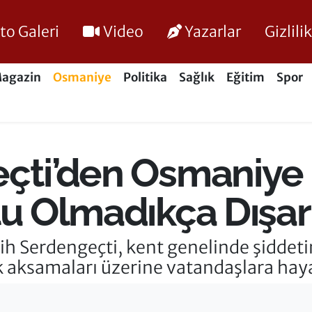
to Galeri
Video
Yazarlar
Gizlil
agazin
Osmaniye
Politika
Sağlık
Eğitim
Spor
çti’den Osmaniye İ
lu Olmadıkça Dışar
h Serdengeçti, kent genelinde şiddetin
ik aksamaları üzerine vatandaşlara hay