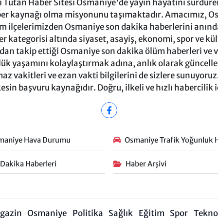
Tutan Haber Sitesi Osmaniye'de yayın hayatını sürdüren
ber kaynağı olma misyonunu taşımaktadır. Amacımız, Osm
m ilçelerimizden Osmaniye son dakika haberlerini anında 
 kategorisi altında siyaset, asayiş, ekonomi, spor ve kü
ndan takip ettiği Osmaniye son dakika ölüm haberleri ve vef
ük yaşamını kolaylaştırmak adına, anlık olarak güncel
 vakitleri ve ezan vakti bilgilerini de sizlere sunuyoruz.
in başvuru kaynağıdır. Doğru, ilkeli ve hızlı habercilik 
maniye Hava Durumu
Osmaniye Trafik Yoğunluk H
 Dakika Haberleri
Haber Arşivi
gazin
Osmaniye
Politika
Sağlık
Eğitim
Spor
Teknol