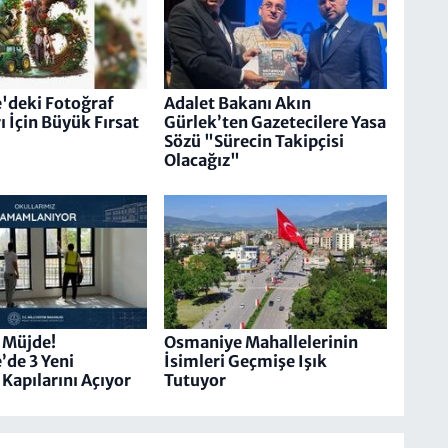
'deki Fotoğraf
Adalet Bakanı Akın
ı İçin Büyük Fırsat
Gürlek’ten Gazetecilere Yasa
Sözü "Sürecin Takipçisi
Olacağız"
 Müjde!
Osmaniye Mahallelerinin
de 3 Yeni
İsimleri Geçmişe Işık
Kapılarını Açıyor
Tutuyor