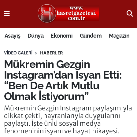
Osmaniye Nöbetçi Eczaneler
Asayiş
Dünya
Ekonomi
Gündem
Magazin
Osmaniye Hava Durumu
VIDEO GALERI
HABERLER
Osmaniye Trafik Yoğunluk Haritası
Mükremin Gezgin
Süper Lig Puan Durumu ve Fikstür
Instagram’dan İsyan Etti:
“Ben De Artık Mutlu
Tüm Manşetler
Olmak İstiyorum”
Son Dakika Haberleri
Mükremin Gezgin Instagram paylaşımıyla
dikkat çekti, hayranlarıyla duygularını
Haber Arşivi
paylaştı. İşte ünlü sosyal medya
fenomeninin isyanı ve hayat hikayesi.