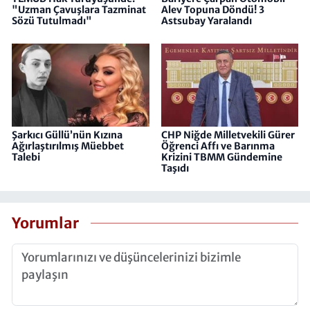
"Uzman Çavuşlara Tazminat
Alev Topuna Döndü! 3
Sözü Tutulmadı"
Astsubay Yaralandı
Şarkıcı Güllü’nün Kızına
CHP Niğde Milletvekili Gürer
Ağırlaştırılmış Müebbet
Öğrenci Affı ve Barınma
Talebi
Krizini TBMM Gündemine
Taşıdı
Yorumlar