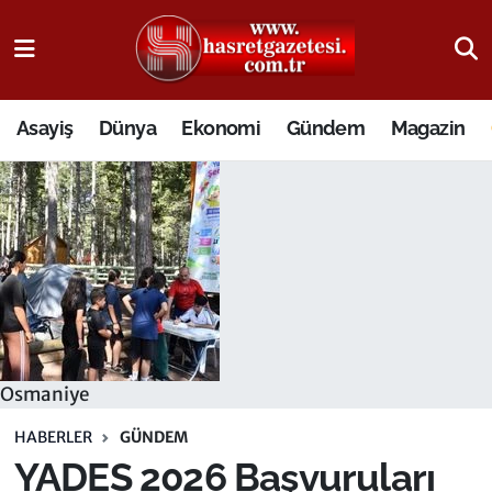
Osmaniye Nöbetçi Eczaneler
Asayiş
Dünya
Ekonomi
Gündem
Magazin
Osmaniye Hava Durumu
Osmaniye Trafik Yoğunluk Haritası
Süper Lig Puan Durumu ve Fikstür
Tüm Manşetler
Son Dakika Haberleri
Osmaniye
Haber Arşivi
HABERLER
GÜNDEM
YADES 2026 Başvuruları