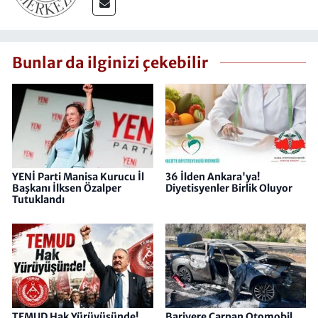
Bunlar da ilginizi çekebilir
YENİ Parti Manisa Kurucu İl
36 İlden Ankara'ya!
Başkanı İlksen Özalper
Diyetisyenler Birlik Oluyor
Tutuklandı
TEMUD Hak Yürüyüşünde!
Bariyere Çarpan Otomobil