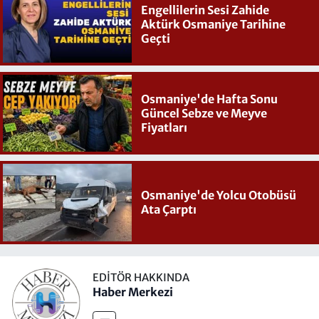
Engellilerin Sesi Zahide
Aktürk Osmaniye Tarihine
Geçti
Osmaniye'de Hafta Sonu
Güncel Sebze ve Meyve
Fiyatları
Osmaniye'de Yolcu Otobüsü
Ata Çarptı
EDITÖR HAKKINDA
Haber Merkezi