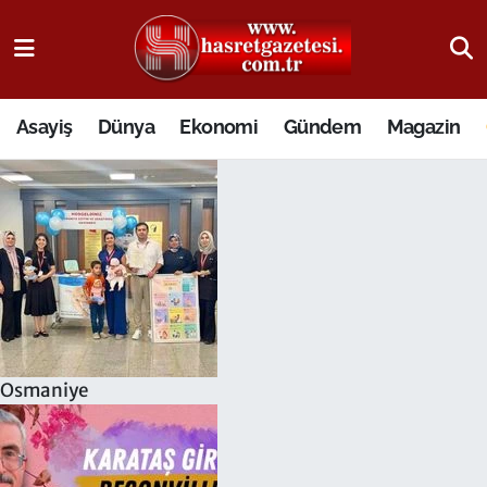
Osmaniye Nöbetçi Eczaneler
Asayiş
Dünya
Ekonomi
Gündem
Magazin
Osmaniye Hava Durumu
Osmaniye Trafik Yoğunluk Haritası
Süper Lig Puan Durumu ve Fikstür
Tüm Manşetler
Son Dakika Haberleri
Osmaniye
Haber Arşivi