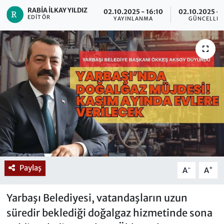
RABIA İLKAY YILDIZ
02.10.2025 - 16:10
02.10.2025 - 
EDITÖR
YAYINLANMA
GÜNCELLE
Paylaş
-
+
A
A
Yarbaşı Belediyesi, vatandaşların uzun
süredir beklediği doğalgaz hizmetinde sona