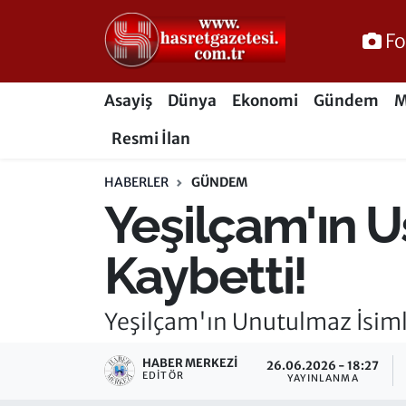
Fo
Osmaniye Nöbetçi Eczaneler
Asayiş
Dünya
Ekonomi
Gündem
M
Osmaniye Hava Durumu
Resmi İlan
Osmaniye Trafik Yoğunluk Haritası
HABERLER
GÜNDEM
Yeşilçam'ın Us
Süper Lig Puan Durumu ve Fikstür
Tüm Manşetler
Kaybetti!
Son Dakika Haberleri
Yeşilçam'ın Unutulmaz İsiml
Haber Arşivi
HABER MERKEZI
26.06.2026 - 18:27
EDITÖR
YAYINLANMA