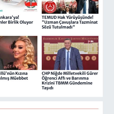
Ankara'ya!
TEMUD Hak Yürüyüşünde!
nler Birlik Oluyor
"Uzman Çavuşlara Tazminat
Sözü Tutulmadı"
üllü’nün Kızına
CHP Niğde Milletvekili Gürer
rılmış Müebbet
Öğrenci Affı ve Barınma
Krizini TBMM Gündemine
Taşıdı