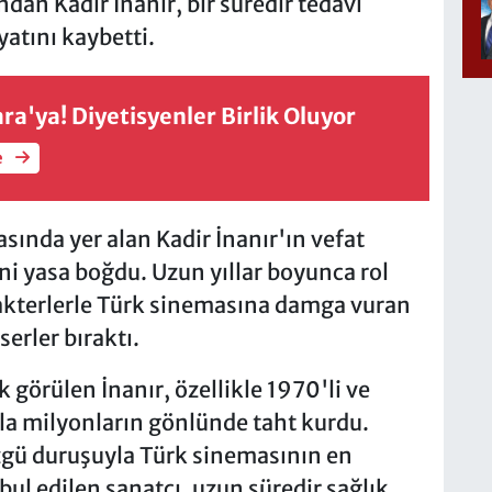
an Kadir İnanır, bir süredir tedavi
atını kaybetti.
ra'ya! Diyetisyenler Birlik Oluyor
e
sında yer alan Kadir İnanır'ın vefat
ni yasa boğdu. Uzun yıllar boyunca rol
arakterlerle Türk sinemasına damga vuran
erler bıraktı.
 görülen İnanır, özellikle 1970'li ve
arla milyonların gönlünde taht kurdu.
zgü duruşuyla Türk sinemasının en
bul edilen sanatçı, uzun süredir sağlık