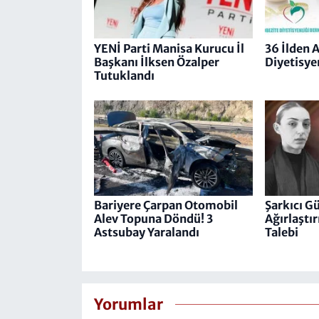
YENİ Parti Manisa Kurucu İl
36 İlden 
Başkanı İlksen Özalper
Diyetisye
Tutuklandı
Bariyere Çarpan Otomobil
Şarkıcı G
Alev Topuna Döndü! 3
Ağırlaştı
Astsubay Yaralandı
Talebi
Yorumlar