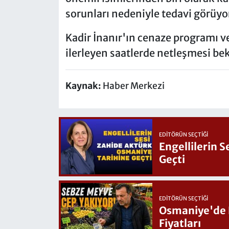
sorunları nedeniyle tedavi görüyo
Kadir İnanır'ın cenaze programı ve
ilerleyen saatlerde netleşmesi be
Kaynak:
Haber Merkezi
EDITÖRÜN SEÇTIĞI
Engellilerin 
Geçti
EDITÖRÜN SEÇTIĞI
Osmaniye'de Hafta Sonu G
Fiyatları