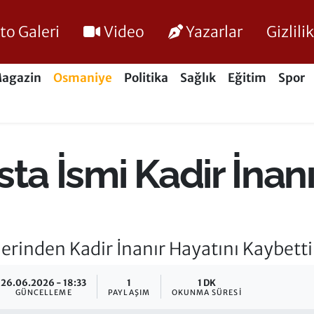
to Galeri
Video
Yazarlar
Gizlil
agazin
Osmaniye
Politika
Sağlık
Eğitim
Spor
ta İsmi Kadir İnanı
erinden Kadir İnanır Hayatını Kaybetti
26.06.2026 - 18:33
1
1 DK
GÜNCELLEME
PAYLAŞIM
OKUNMA SÜRESI