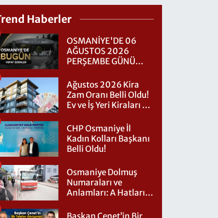
Trend Haberler
OSMANİYE'DE 06
AĞUSTOS 2026
PERŞEMBE GÜNÜ
VEFAT EDENLER
Ağustos 2026 Kira
Zam Oranı Belli Oldu!
Ev ve İş Yeri Kiraları Ne
Kadar Artacak?
CHP Osmaniye İl
Kadın Kolları Başkanı
Belli Oldu!
Osmaniye Dolmuş
Numaraları ve
Anlamları: A Hatları
Nereye Gidiyor?
Başkan Çenet’in Bir