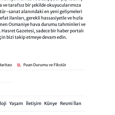
ve tarafsız bir şekilde okuyucularımıza
ltür-sanat alanındaki en yeni gelişmeleri
at ilanları, gerekli hassasiyetle ve hızla
lenen Osmaniye hava durumu tahminleri ve
 Hasret Gazetesi, sadece bir haber portalı
için bizi takip etmeye devam edin.
aritası
Puan Durumu ve Fikstür
oji
Yaşam
İletişim
Künye
Resmi İlan