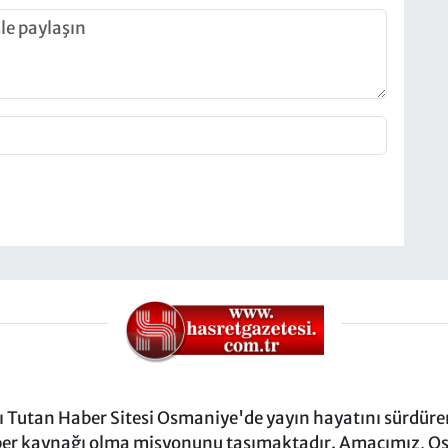
Tutan Haber Sitesi Osmaniye'de yayın hayatını sürdüren
ber kaynağı olma misyonunu taşımaktadır. Amacımız, Osm