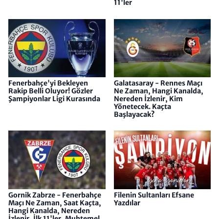
11'ler
Fenerbahçe'yi Bekleyen
Galatasaray - Rennes Maçı
Rakip Belli Oluyor! Gözler
Ne Zaman, Hangi Kanalda,
Şampiyonlar Ligi Kurasında
Nereden İzlenir, Kim
Yönetecek. Kaçta
Başlayacak?
Gornik Zabrze - Fenerbahçe
Filenin Sultanları Efsane
Maçı Ne Zaman, Saat Kaçta,
Yazdılar
Hangi Kanalda, Nereden
İzlenir, İlk 11'ler, Muhtemel