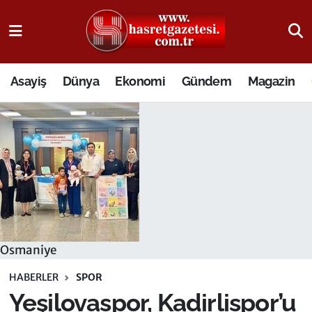
Osmaniye Nöbetçi Eczaneler
Asayiş
Dünya
Ekonomi
Gündem
Magazin
Osmaniye Hava Durumu
Osmaniye Trafik Yoğunluk Haritası
Süper Lig Puan Durumu ve Fikstür
Tüm Manşetler
Son Dakika Haberleri
Osmaniye
Haber Arşivi
HABERLER
SPOR
Yeşilovaspor, Kadirlispor’u