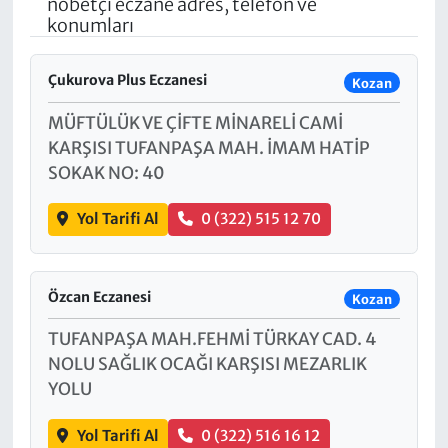
nöbetçi eczane adres, telefon ve
konumları
Çukurova Plus Eczanesi
Kozan
MÜFTÜLÜK VE ÇİFTE MİNARELİ CAMİ
KARŞISI TUFANPAŞA MAH. İMAM HATİP
SOKAK NO: 40
Yol Tarifi Al
0 (322) 515 12 70
Özcan Eczanesi
Kozan
TUFANPAŞA MAH.FEHMİ TÜRKAY CAD. 4
NOLU SAĞLIK OCAĞI KARŞISI MEZARLIK
YOLU
Yol Tarifi Al
0 (322) 516 16 12