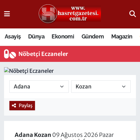
Osmaniye Nöbetçi Eczaneler
Asayiş
Dünya
Ekonomi
Gündem
Magazin
Osmaniye Hava Durumu
Nöbetçi Eczaneler
Osmaniye Trafik Yoğunluk Haritası
Süper Lig Puan Durumu ve Fikstür
Tüm Manşetler
Son Dakika Haberleri
Paylaş
Haber Arşivi
Adana
Kozan
09 Ağustos 2026 Pazar