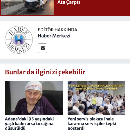
Ata Çarptı
EDITÖR HAKKINDA
Haber Merkezi
Bunlar da ilginizi çekebilir
Adana'daki 95 yaşındaki
Yeni servis plakası ihale
yaşlı kadın arsa tuzağına
kararına servisçiler tepki
düşürüldü
gösterdi