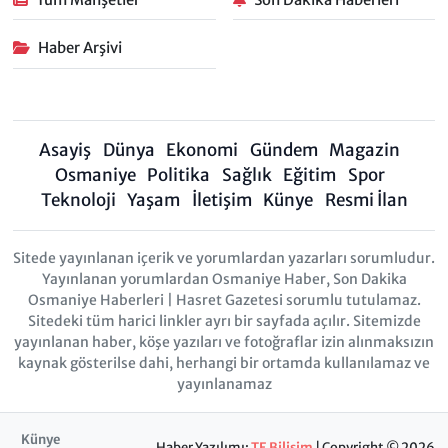
Haber Arşivi
Asayiş
Dünya
Ekonomi
Gündem
Magazin
Osmaniye
Politika
Sağlık
Eğitim
Spor
Teknoloji
Yaşam
İletişim
Künye
Resmi İlan
Sitede yayınlanan içerik ve yorumlardan yazarları sorumludur.
Yayınlanan yorumlardan Osmaniye Haber, Son Dakika
Osmaniye Haberleri | Hasret Gazetesi sorumlu tutulamaz.
Sitedeki tüm harici linkler ayrı bir sayfada açılır. Sitemizde
yayınlanan haber, köşe yazıları ve fotoğraflar izin alınmaksızın
kaynak gösterilse dahi, herhangi bir ortamda kullanılamaz ve
yayınlanamaz
Künye
Haber Yazılımı:
TE Bilişim
| Copyright © 2026