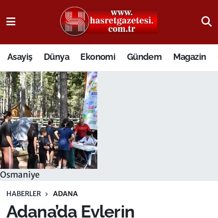
Osmaniye Nöbetçi Eczaneler
Asayiş
Dünya
Ekonomi
Gündem
Magazin
Osmaniye Hava Durumu
Osmaniye Trafik Yoğunluk Haritası
Süper Lig Puan Durumu ve Fikstür
Tüm Manşetler
Son Dakika Haberleri
Osmaniye
Haber Arşivi
HABERLER
ADANA
Adana’da Evlerin