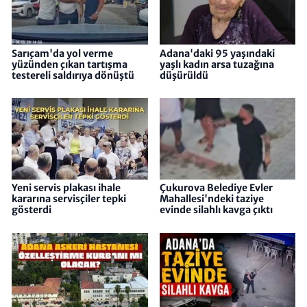
Sarıçam'da yol verme
Adana'daki 95 yaşındaki
yüzünden çıkan tartışma
yaşlı kadın arsa tuzağına
testereli saldırıya dönüştü
düşürüldü
Yeni servis plakası ihale
Çukurova Belediye Evler
kararına servisçiler tepki
Mahallesi'ndeki taziye
gösterdi
evinde silahlı kavga çıktı