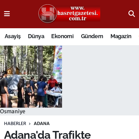
Osmaniye Nöbetçi Eczaneler
Asayiş
Dünya
Ekonomi
Gündem
Magazin
Osmaniye Hava Durumu
Osmaniye Trafik Yoğunluk Haritası
Süper Lig Puan Durumu ve Fikstür
Tüm Manşetler
Son Dakika Haberleri
Osmaniye
Haber Arşivi
HABERLER
ADANA
Adana'da Trafikte