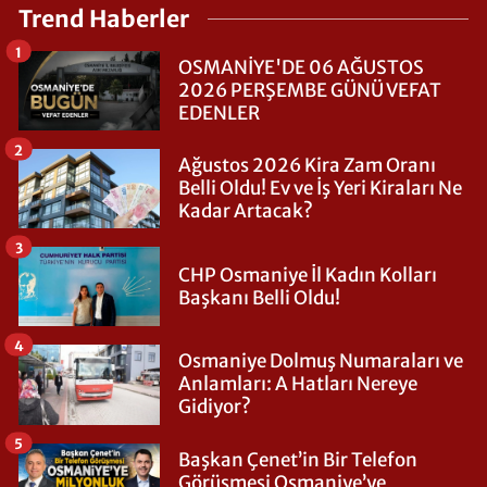
Trend Haberler
1
OSMANİYE'DE 06 AĞUSTOS
2026 PERŞEMBE GÜNÜ VEFAT
EDENLER
2
Ağustos 2026 Kira Zam Oranı
Belli Oldu! Ev ve İş Yeri Kiraları Ne
Kadar Artacak?
3
CHP Osmaniye İl Kadın Kolları
Başkanı Belli Oldu!
4
Osmaniye Dolmuş Numaraları ve
Anlamları: A Hatları Nereye
Gidiyor?
5
Başkan Çenet’in Bir Telefon
Görüşmesi Osmaniye’ye