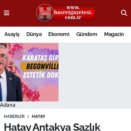
Osmaniye Nöbetçi Eczaneler
Asayiş
Dünya
Ekonomi
Gündem
Magazin
Osmaniye Hava Durumu
Osmaniye Trafik Yoğunluk Haritası
Süper Lig Puan Durumu ve Fikstür
Tüm Manşetler
Son Dakika Haberleri
Adana
Haber Arşivi
HABERLER
HATAY
Hatay Antakya Sazlık