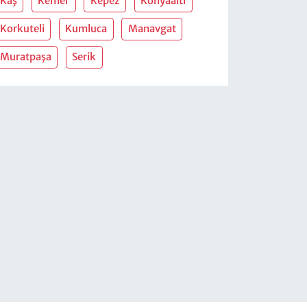
Kaş
Kemer
Kepez
Konyaalti
Korkuteli
Kumluca
Manavgat
Muratpaşa
Serik