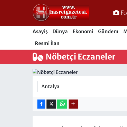
Fo
Osmaniye Nöbetçi Eczaneler
Asayiş
Dünya
Ekonomi
Gündem
M
Osmaniye Hava Durumu
Resmi İlan
Osmaniye Trafik Yoğunluk Haritası
Nöbetçi Eczaneler
Süper Lig Puan Durumu ve Fikstür
Tüm Manşetler
Son Dakika Haberleri
Haber Arşivi