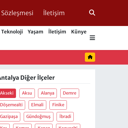
ik Sözleşmesi
İletişim
Teknoloji
Yaşam
İletişim
Künye
ntalya Diğer İlçeler
Akseki
Aksu
Alanya
Demre
Döşemealti
Elmali
Finike
Gazipaşa
Gündoğmuş
İbradi