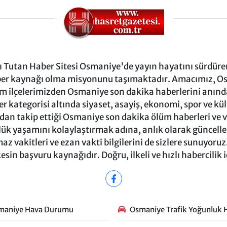
Tutan Haber Sitesi Osmaniye'de yayın hayatını sürdüren
ber kaynağı olma misyonunu taşımaktadır. Amacımız, Osm
m ilçelerimizden Osmaniye son dakika haberlerini anında 
 kategorisi altında siyaset, asayiş, ekonomi, spor ve kü
ndan takip ettiği Osmaniye son dakika ölüm haberleri ve vef
ük yaşamını kolaylaştırmak adına, anlık olarak güncel
 vakitleri ve ezan vakti bilgilerini de sizlere sunuyoruz.
in başvuru kaynağıdır. Doğru, ilkeli ve hızlı habercilik 
maniye Hava Durumu
Osmaniye Trafik Yoğunluk H