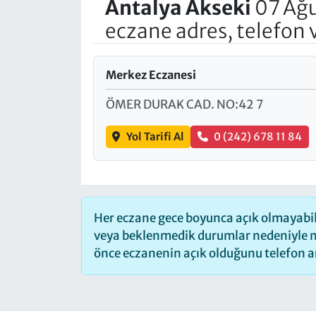
Antalya
Akseki
07 Ağu
eczane adres, telefon
Merkez Eczanesi
ÖMER DURAK CAD. NO:42 7
Yol Tarifi Al
0 (242) 678 11 84
Her eczane gece boyunca açık olmayabilir
veya beklenmedik durumlar nedeniyle n
önce eczanenin açık olduğunu telefon arac