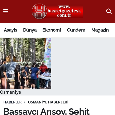
Osmaniye Nöbetçi Eczaneler
Asayiş
Dünya
Ekonomi
Gündem
Magazin
Osmaniye Hava Durumu
Osmaniye Trafik Yoğunluk Haritası
Süper Lig Puan Durumu ve Fikstür
Tüm Manşetler
Son Dakika Haberleri
Osmaniye
Haber Arşivi
HABERLER
OSMANIYE HABERLERI
Başsavcı Arısoy, Şehit