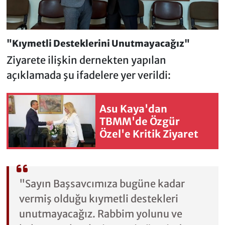
"Kıymetli Desteklerini Unutmayacağız"
Ziyarete ilişkin dernekten yapılan
açıklamada şu ifadelere yer verildi:
Asu Kaya'dan
TBMM'de Özgür
Özel'e Kritik Ziyaret
"Sayın Başsavcımıza bugüne kadar
vermiş olduğu kıymetli destekleri
unutmayacağız. Rabbim yolunu ve