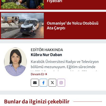
Fiyatları
Osmaniye'de Yolcu Otobüsü
Ata Çarptı
EDITÖR HAKKINDA
Kübra Nur Daban
Karabük Üniversitesi Radyo ve Televizyon
bölümü mezunuyum. Eğitim sürecimde
Valilik bünyesinde gerçekleştirdiğim staj
Devam Et
programıyla; resmi kurum iletişimi, basın
koordinasyonu ve medya yönetimi
alanlarında operasyonel deneyim
kazandım. Mesleki kariyerimi şu anda
Hasret Gazetesi'nde Muhabir olarak
Bunlar da ilginizi çekebilir
sürdürmekteyim.