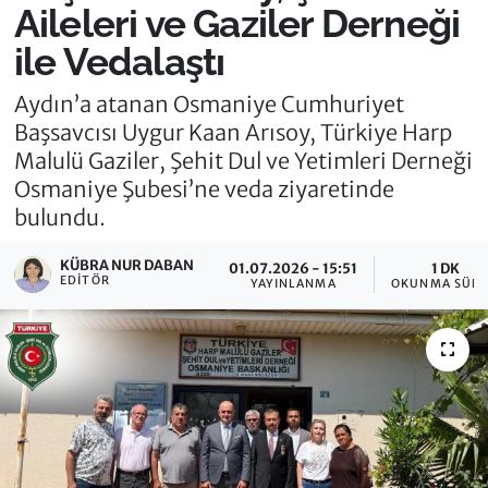
Aileleri ve Gaziler Derneği
ile Vedalaştı
Aydın’a atanan Osmaniye Cumhuriyet
Başsavcısı Uygur Kaan Arısoy, Türkiye Harp
Malulü Gaziler, Şehit Dul ve Yetimleri Derneği
Osmaniye Şubesi’ne veda ziyaretinde
bulundu.
KÜBRA NUR DABAN
01.07.2026 - 15:51
1 DK
EDITÖR
YAYINLANMA
OKUNMA SÜRE