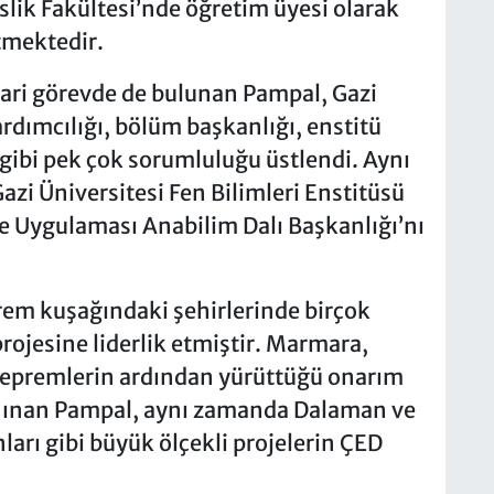
lik Fakültesi’nde öğretim üyesi olarak
tmektedir.
dari görevde de bulunan Pampal, Gazi
rdımcılığı, bölüm başkanlığı, enstitü
gibi pek çok sorumluluğu üstlendi. Aynı
zi Üniversitesi Fen Bilimleri Enstitüsü
e Uygulaması Anabilim Dalı Başkanlığı’nı
prem kuşağındaki şehirlerinde birçok
projesine liderlik etmiştir. Marmara,
 depremlerin ardından yürüttüğü onarım
anınan Pampal, aynı zamanda Dalaman ve
rı gibi büyük ölçekli projelerin ÇED