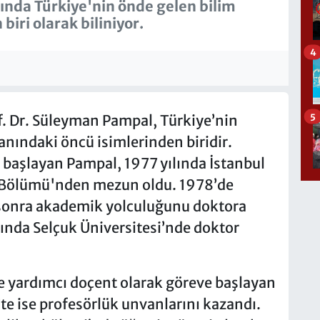
anında Türkiye'nin önde gelen bilim
biri olarak biliniyor.
4
5
f. Dr. Süleyman Pampal, Türkiye’nin
anındaki öncü isimlerinden biridir.
e başlayan Pampal, 1977 yılında İstanbul
ği Bölümü'nden mezun oldu. 1978’de
sonra akademik yolculuğunu doktora
lında Selçuk Üniversitesi’nde doktor
de yardımcı doçent olarak göreve başlayan
te ise profesörlük unvanlarını kazandı.