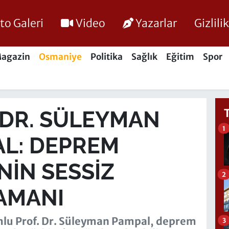
to Galeri
Video
Yazarlar
Gizlil
agazin
Osmaniye
Politika
Sağlık
Eğitim
Spor
 DR. SÜLEYMAN
1
L: DEPREM
ININ SESSIZ
2
AMANI
mlu Prof. Dr. Süleyman Pampal, deprem
3