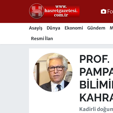
Fo
Osmaniye Nöbetçi Eczaneler
Asayiş
Dünya
Ekonomi
Gündem
M
Osmaniye Hava Durumu
Resmi İlan
Osmaniye Trafik Yoğunluk Haritası
PROF.
Süper Lig Puan Durumu ve Fikstür
PAMPA
Tüm Manşetler
BILIM
Son Dakika Haberleri
KAHR
Haber Arşivi
Kadirli doğu