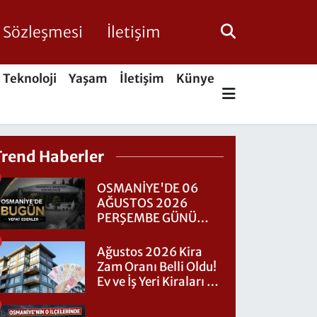
ik Sözleşmesi
İletişim
Teknoloji
Yaşam
İletişim
Künye
Trend Haberler
OSMANİYE'DE 06
AĞUSTOS 2026
PERŞEMBE GÜNÜ
VEFAT EDENLER
Ağustos 2026 Kira
Zam Oranı Belli Oldu!
Ev ve İş Yeri Kiraları Ne
Kadar Artacak?