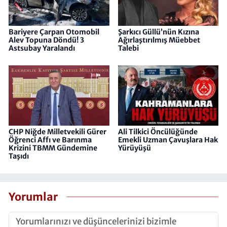
Bariyere Çarpan Otomobil
Şarkıcı Güllü’nün Kızına
Alev Topuna Döndü! 3
Ağırlaştırılmış Müebbet
Astsubay Yaralandı
Talebi
CHP Niğde Milletvekili Gürer
Ali Tilkici Öncülüğünde
Öğrenci Affı ve Barınma
Emekli Uzman Çavuşlara Hak
Krizini TBMM Gündemine
Yürüyüşü
Taşıdı
Yorumlar