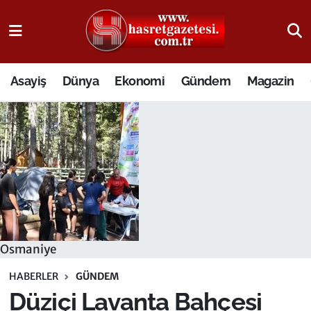
Osmaniye Nöbetçi Eczaneler
Asayiş
Dünya
Ekonomi
Gündem
Magazin
Osmaniye Hava Durumu
Osmaniye Trafik Yoğunluk Haritası
Süper Lig Puan Durumu ve Fikstür
Tüm Manşetler
Son Dakika Haberleri
Osmaniye
Haber Arşivi
HABERLER
GÜNDEM
Düziçi Lavanta Bahçesi