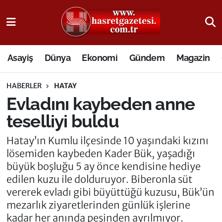
Osmaniye Nöbetçi Eczaneler
Asayiş
Dünya
Ekonomi
Gündem
Magazin
Osmaniye Hava Durumu
HABERLER
HATAY
Osmaniye Trafik Yoğunluk Haritası
Evladını kaybeden anne
Süper Lig Puan Durumu ve Fikstür
teselliyi buldu
Tüm Manşetler
Hatay’ın Kumlu ilçesinde 10 yaşındaki kızını
lösemiden kaybeden Kader Bük, yaşadığı
Son Dakika Haberleri
büyük boşluğu 5 ay önce kendisine hediye
edilen kuzu ile dolduruyor. Biberonla süt
Haber Arşivi
vererek evladı gibi büyüttüğü kuzusu, Bük’ün
mezarlık ziyaretlerinden günlük işlerine
kadar her anında peşinden ayrılmıyor.