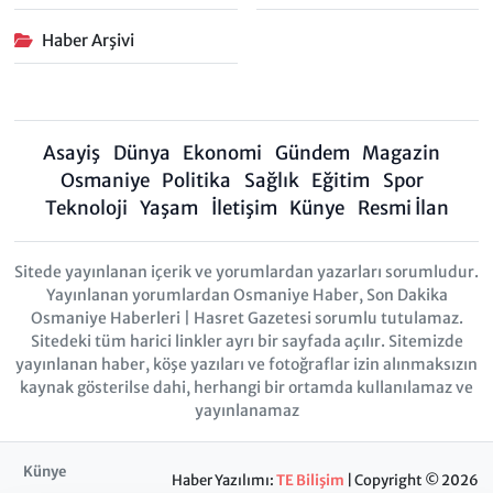
Haber Arşivi
Asayiş
Dünya
Ekonomi
Gündem
Magazin
Osmaniye
Politika
Sağlık
Eğitim
Spor
Teknoloji
Yaşam
İletişim
Künye
Resmi İlan
Sitede yayınlanan içerik ve yorumlardan yazarları sorumludur.
Yayınlanan yorumlardan Osmaniye Haber, Son Dakika
Osmaniye Haberleri | Hasret Gazetesi sorumlu tutulamaz.
Sitedeki tüm harici linkler ayrı bir sayfada açılır. Sitemizde
yayınlanan haber, köşe yazıları ve fotoğraflar izin alınmaksızın
kaynak gösterilse dahi, herhangi bir ortamda kullanılamaz ve
yayınlanamaz
Künye
Haber Yazılımı:
TE Bilişim
| Copyright © 2026