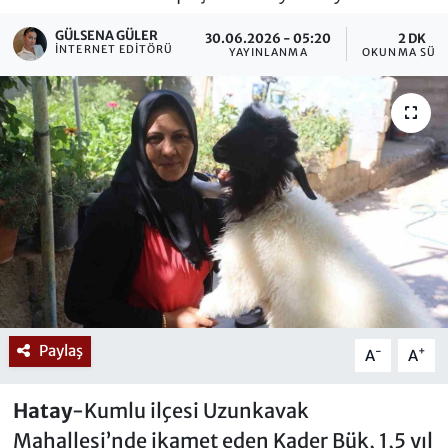
GÜLSENA GÜLER
30.06.2026 - 05:20
2 DK
İNTERNET EDITÖRÜ
YAYINLANMA
OKUNMA SÜRE
Paylaş
-
+
A
A
Hatay
-Kumlu ilçesi Uzunkavak
Mahallesi’nde ikamet eden Kader Bük, 1,5 yıl