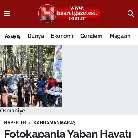
Osmaniye Nöbetçi Eczaneler
Asayiş
Dünya
Ekonomi
Gündem
Magazin
Osmaniye Hava Durumu
Osmaniye Trafik Yoğunluk Haritası
Süper Lig Puan Durumu ve Fikstür
Tüm Manşetler
Son Dakika Haberleri
Osmaniye
Haber Arşivi
HABERLER
KAHRAMANMARAŞ
Fotokapanla Yaban Hayatı