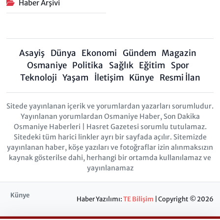
Haber Arşivi
Asayiş
Dünya
Ekonomi
Gündem
Magazin
Osmaniye
Politika
Sağlık
Eğitim
Spor
Teknoloji
Yaşam
İletişim
Künye
Resmi İlan
Sitede yayınlanan içerik ve yorumlardan yazarları sorumludur.
Yayınlanan yorumlardan Osmaniye Haber, Son Dakika
Osmaniye Haberleri | Hasret Gazetesi sorumlu tutulamaz.
Sitedeki tüm harici linkler ayrı bir sayfada açılır. Sitemizde
yayınlanan haber, köşe yazıları ve fotoğraflar izin alınmaksızın
kaynak gösterilse dahi, herhangi bir ortamda kullanılamaz ve
yayınlanamaz
Künye
Haber Yazılımı:
TE Bilişim
| Copyright © 2026