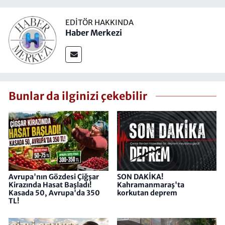
EDITÖR HAKKINDA
Haber Merkezi
Bunlar da ilginizi çekebilir
Avrupa'nın Gözdesi Çiğşar
SON DAKİKA!
Kirazında Hasat Başladı!
Kahramanmaraş'ta
Kasada 50, Avrupa'da 350
korkutan deprem
TL!