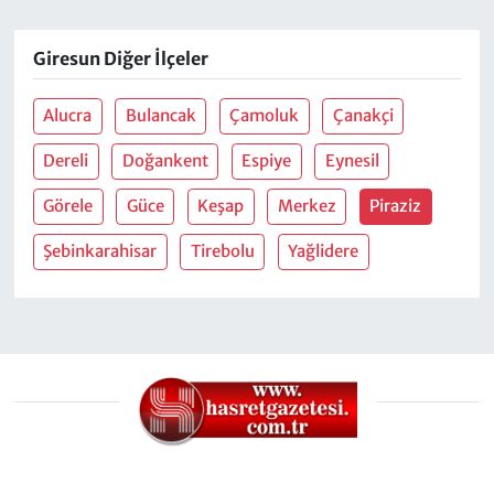
Giresun Diğer İlçeler
Alucra
Bulancak
Çamoluk
Çanakçi
Dereli
Doğankent
Espiye
Eynesil
Görele
Güce
Keşap
Merkez
Piraziz
Şebinkarahisar
Tirebolu
Yağlidere