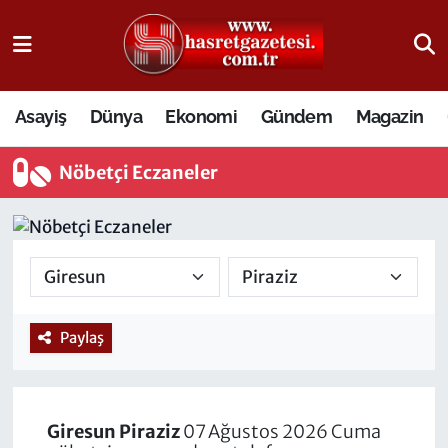
Osmaniye Nöbetçi Eczaneler
Asayiş
Dünya
Ekonomi
Gündem
Magazin
Osmaniye Hava Durumu
Nöbetçi Eczaneler
Osmaniye Trafik Yoğunluk Haritası
Süper Lig Puan Durumu ve Fikstür
Tüm Manşetler
Son Dakika Haberleri
Paylaş
Haber Arşivi
Giresun
Piraziz
07 Ağustos 2026 Cuma