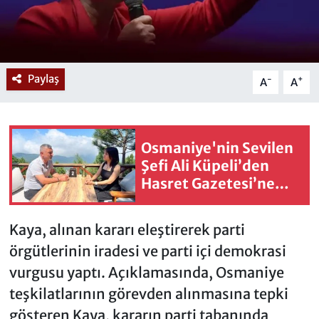
Paylaş
-
+
A
A
Osmaniye'nin Sevilen
Şefi Ali Küpeli’den
Hasret Gazetesi’ne
Özel Açıklamalar
Kaya, alınan kararı eleştirerek parti
örgütlerinin iradesi ve parti içi demokrasi
vurgusu yaptı. Açıklamasında, Osmaniye
teşkilatlarının görevden alınmasına tepki
gösteren Kaya, kararın parti tabanında