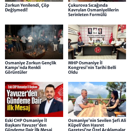
Zorkun Yenilendi, Çöp
Çukurova Sıcağında
Değişmedi!
Kavrulan Osmaniyelilerin
Serinleten Formülü
Osmaniye Zorkun Gençlik
MHP Osmaniye İl
Kampı'nda Renkli
Kongresi'nin Tarihi Belli
Görüntüler
Oldu
Eski CHP Osmaniye İl
Osmaniye'nin Sevilen Şefi Ali
Başkanı Yavuzer'den
Küpeli’den Hasret
Gündeme Dair İlk Mesaj
Gazetesi’ne Özel Açıklamalar