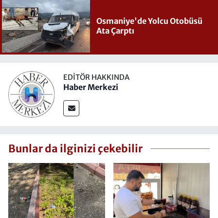
Osmaniye'de Yolcu Otobüsü
Ata Çarptı
EDITÖR HAKKINDA
Haber Merkezi
Bunlar da ilginizi çekebilir