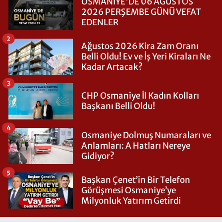
OSMANİYE'DE 06 AĞUSTOS
2026 PERŞEMBE GÜNÜ VEFAT
EDENLER
2
Ağustos 2026 Kira Zam Oranı
Belli Oldu! Ev ve İş Yeri Kiraları Ne
Kadar Artacak?
3
CHP Osmaniye İl Kadın Kolları
Başkanı Belli Oldu!
4
Osmaniye Dolmuş Numaraları ve
Anlamları: A Hatları Nereye
Gidiyor?
5
Başkan Çenet’in Bir Telefon
Görüşmesi Osmaniye’ye
Milyonluk Yatırım Getirdi