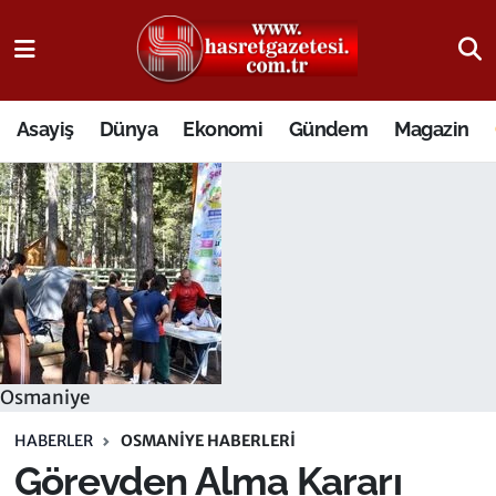
Osmaniye Nöbetçi Eczaneler
Asayiş
Dünya
Ekonomi
Gündem
Magazin
Osmaniye Hava Durumu
Osmaniye Trafik Yoğunluk Haritası
Süper Lig Puan Durumu ve Fikstür
Tüm Manşetler
Son Dakika Haberleri
Osmaniye
Haber Arşivi
HABERLER
OSMANIYE HABERLERI
Görevden Alma Kararı