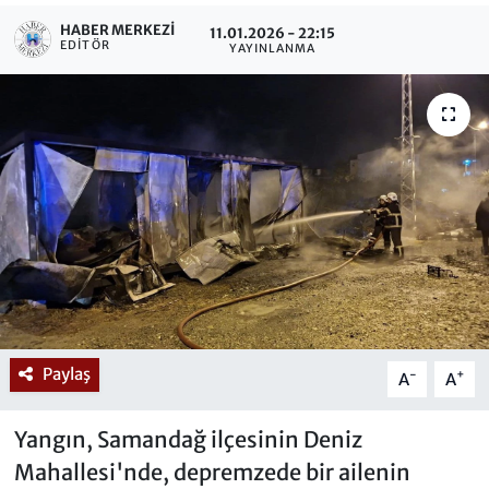
HABER MERKEZI
11.01.2026 - 22:15
EDITÖR
YAYINLANMA
Paylaş
-
+
A
A
Yangın, Samandağ ilçesinin Deniz
Mahallesi'nde, depremzede bir ailenin