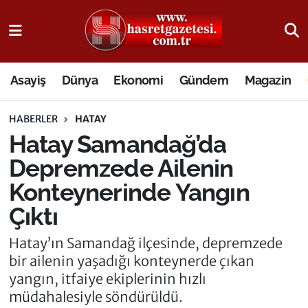
Osmaniye Nöbetçi Eczaneler
Asayiş
Dünya
Ekonomi
Gündem
Magazin
Osmaniye Hava Durumu
HABERLER
HATAY
Osmaniye Trafik Yoğunluk Haritası
Hatay Samandağ’da
Süper Lig Puan Durumu ve Fikstür
Depremzede Ailenin
Konteynerinde Yangın
Tüm Manşetler
Çıktı
Son Dakika Haberleri
Hatay’ın Samandağ ilçesinde, depremzede
bir ailenin yaşadığı konteynerde çıkan
Haber Arşivi
yangın, itfaiye ekiplerinin hızlı
müdahalesiyle söndürüldü.