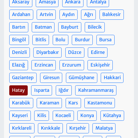
Aksaray
Amasya
Ankara
Antalya
Ardahan
Artvin
Aydın
Ağrı
Balıkesir
Bartın
Batman
Bayburt
Bilecik
Bingöl
Bitlis
Bolu
Burdur
Bursa
Denizli
Diyarbakır
Düzce
Edirne
Elazığ
Erzincan
Erzurum
Eskişehir
Gaziantep
Giresun
Gümüşhane
Hakkari
Hatay
Isparta
Iğdır
Kahramanmaraş
Karabük
Karaman
Kars
Kastamonu
Kayseri
Kilis
Kocaeli
Konya
Kütahya
Kırklareli
Kırıkkale
Kırşehir
Malatya