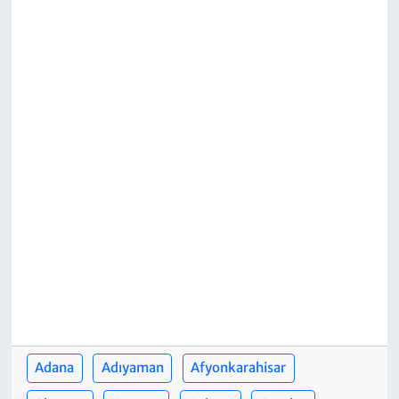
Adana
Adıyaman
Afyonkarahisar