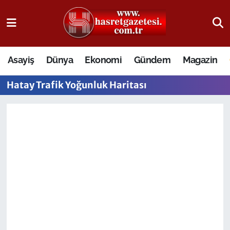
Osmaniye Nöbetçi Eczaneler
Asayiş
Dünya
Ekonomi
Gündem
Magazin
Osmaniye Hava Durumu
Hatay Trafik Yoğunluk Haritası
Osmaniye Trafik Yoğunluk Haritası
Süper Lig Puan Durumu ve Fikstür
Tüm Manşetler
Son Dakika Haberleri
Haber Arşivi