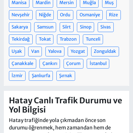
Manisa
Mardin
Mersin
Muğla
Muş
Nevşehir
Niğde
Ordu
Osmaniye
Rize
Sakarya
Samsun
Siirt
Sinop
Sivas
Tekirdağ
Tokat
Trabzon
Tunceli
Uşak
Van
Yalova
Yozgat
Zonguldak
Çanakkale
Çankırı
Çorum
İstanbul
İzmir
Şanlıurfa
Şırnak
Hatay Canlı Trafik Durumu ve
Yol Bilgisi
Hatay trafiğinde yola çıkmadan önce son
durumu öğrenmek, hem zamandan hem de