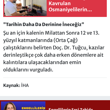
Kavrulan
Osmaniyelilerin
Serinleten Formülü
"Tarihin Daha Da Derinine İneceğiz"
Şu an için kalenin Milattan Sonra 12 ve 13.
yüzyıl katmanlarında (Orta Çağ)
çalıştıklarını belirten Doç. Dr. Tuğcu, kazılar
derinleştikçe çok daha erken dönemlere ait
kalıntılara ulaşacaklarından emin
olduklarını vurguladı.
Kaynak:
İHA
Engellilerin Sesi Zahide