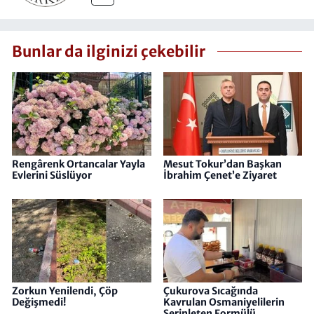
Bunlar da ilginizi çekebilir
Rengârenk Ortancalar Yayla
Mesut Tokur’dan Başkan
Evlerini Süslüyor
İbrahim Çenet’e Ziyaret
Zorkun Yenilendi, Çöp
Çukurova Sıcağında
Değişmedi!
Kavrulan Osmaniyelilerin
Serinleten Formülü