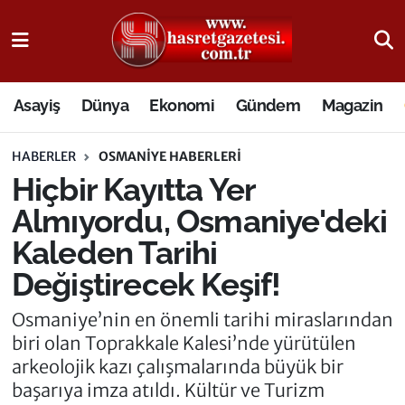
Osmaniye Nöbetçi Eczaneler
Asayiş
Dünya
Ekonomi
Gündem
Magazin
Osmaniye Hava Durumu
HABERLER
OSMANIYE HABERLERI
Osmaniye Trafik Yoğunluk Haritası
Hiçbir Kayıtta Yer
Süper Lig Puan Durumu ve Fikstür
Almıyordu, Osmaniye'deki
Kaleden Tarihi
Tüm Manşetler
Değiştirecek Keşif!
Son Dakika Haberleri
Osmaniye’nin en önemli tarihi miraslarından
biri olan Toprakkale Kalesi’nde yürütülen
Haber Arşivi
arkeolojik kazı çalışmalarında büyük bir
başarıya imza atıldı. Kültür ve Turizm