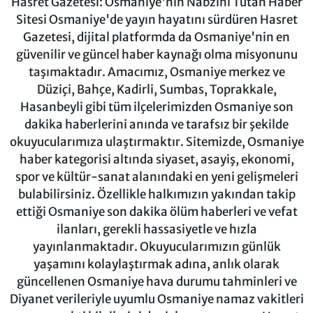
Hasret Gazetesi: Osmaniye'nin Nabzını Tutan Haber
Sitesi Osmaniye'de yayın hayatını sürdüren Hasret
Gazetesi, dijital platformda da Osmaniye'nin en
güvenilir ve güncel haber kaynağı olma misyonunu
taşımaktadır. Amacımız, Osmaniye merkez ve
Düziçi, Bahçe, Kadirli, Sumbas, Toprakkale,
Hasanbeyli gibi tüm ilçelerimizden Osmaniye son
dakika haberlerini anında ve tarafsız bir şekilde
okuyucularımıza ulaştırmaktır. Sitemizde, Osmaniye
haber kategorisi altında siyaset, asayiş, ekonomi,
spor ve kültür-sanat alanındaki en yeni gelişmeleri
bulabilirsiniz. Özellikle halkımızın yakından takip
ettiği Osmaniye son dakika ölüm haberleri ve vefat
ilanları, gerekli hassasiyetle ve hızla
yayınlanmaktadır. Okuyucularımızın günlük
yaşamını kolaylaştırmak adına, anlık olarak
güncellenen Osmaniye hava durumu tahminleri ve
Diyanet verileriyle uyumlu Osmaniye namaz vakitleri