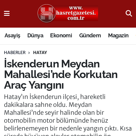
Osmaniye Nöbetçi Eczaneler
Asayiş
Dünya
Ekonomi
Gündem
Magazin
Osmaniye Hava Durumu
HABERLER
HATAY
Osmaniye Trafik Yoğunluk Haritası
İskenderun Meydan
Süper Lig Puan Durumu ve Fikstür
Mahallesi’nde Korkutan
Araç Yangını
Tüm Manşetler
Hatay’ın İskenderun ilçesi, hareketli
Son Dakika Haberleri
dakikalara sahne oldu. Meydan
Mahallesi’nde seyir halinde olan bir
Haber Arşivi
otomobilin motor bölümünde henüz
belirlenemeyen bir nedenle yangın çıktı. Kısa