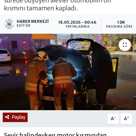
sürede büyüyen alevler otomobilin ön
kısmını tamamen kapladı.
HABER MERKEZI
18.05.2026 - 00:46
1 DK
EDITÖR
YAYINLANMA
OKUNMA SÜRES
Paylaş
-
+
A
A
Seyir halindeyken motor kısmından