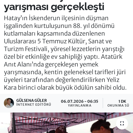
yarışması gerçekleşti
Hatay’ın İskenderun ilçesinin düşman
işgalinden kurtuluşunun 88. yıl dönümü
kutlamaları kapsamında düzenlenen
Uluslararası 5 Temmuz Kültür, Sanat ve
Turizm Festivali, yöresel lezzetlerin yarıştığı
özel bir etkinliğe ev sahipliği yaptı. Atatürk
Anıt Alanı’nda gerçekleşen yemek
yarışmasında, kentin geleneksel tarifleri jüri
üyeleri tarafından değerlendirilirken Yeliz
Kara birinci olarak büyük ödülün sahibi oldu.
GÜLSENA GÜLER
06.07.2026 - 06:35
1 DK
İNTERNET EDITÖRÜ
YAYINLANMA
OKUNMA SÜRE