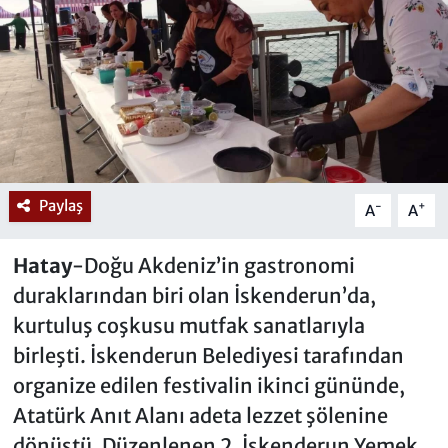
Paylaş
-
+
A
A
Hatay
-Doğu Akdeniz’in gastronomi
duraklarından biri olan İskenderun’da,
kurtuluş coşkusu mutfak sanatlarıyla
birleşti. İskenderun Belediyesi tarafından
organize edilen festivalin ikinci gününde,
Atatürk Anıt Alanı adeta lezzet şölenine
dönüştü. Düzenlenen 2. İskenderun Yemek