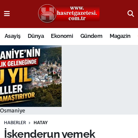
Osmaniye Nöbetçi Eczaneler
Asayiş
Dünya
Ekonomi
Gündem
Magazin
Osmaniye Hava Durumu
Osmaniye Trafik Yoğunluk Haritası
Süper Lig Puan Durumu ve Fikstür
Tüm Manşetler
Son Dakika Haberleri
Osmaniye
Haber Arşivi
HABERLER
HATAY
İskenderun yemek