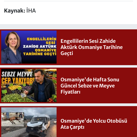
Kaynak:
İHA
Engellilerin Sesi Zahide
Aktürk Osmaniye Tarihine
Geçti
Osmaniye'de Hafta Sonu
Güncel Sebze ve Meyve
Fiyatları
Osmaniye'de Yolcu Otobüsü
Ata Çarptı