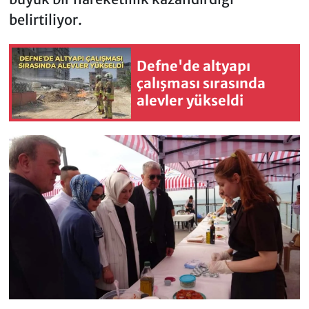
belirtiliyor.
Defne'de altyapı
çalışması sırasında
alevler yükseldi