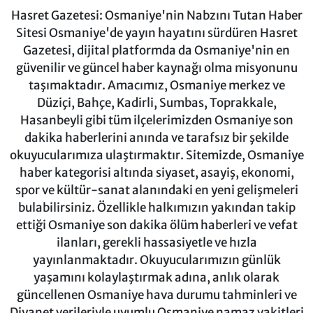
Hasret Gazetesi: Osmaniye'nin Nabzını Tutan Haber
Sitesi Osmaniye'de yayın hayatını sürdüren Hasret
Gazetesi, dijital platformda da Osmaniye'nin en
güvenilir ve güncel haber kaynağı olma misyonunu
taşımaktadır. Amacımız, Osmaniye merkez ve
Düziçi, Bahçe, Kadirli, Sumbas, Toprakkale,
Hasanbeyli gibi tüm ilçelerimizden Osmaniye son
dakika haberlerini anında ve tarafsız bir şekilde
okuyucularımıza ulaştırmaktır. Sitemizde, Osmaniye
haber kategorisi altında siyaset, asayiş, ekonomi,
spor ve kültür-sanat alanındaki en yeni gelişmeleri
bulabilirsiniz. Özellikle halkımızın yakından takip
ettiği Osmaniye son dakika ölüm haberleri ve vefat
ilanları, gerekli hassasiyetle ve hızla
yayınlanmaktadır. Okuyucularımızın günlük
yaşamını kolaylaştırmak adına, anlık olarak
güncellenen Osmaniye hava durumu tahminleri ve
Diyanet verileriyle uyumlu Osmaniye namaz vakitleri