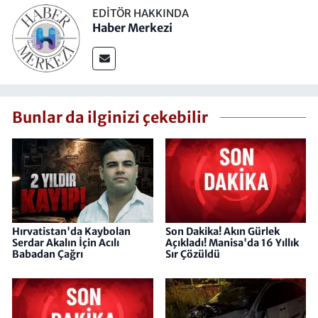
EDITÖR HAKKINDA
Haber Merkezi
Bunlar da ilginizi çekebilir
Hırvatistan'da Kaybolan
Son Dakika! Akın Gürlek
Serdar Akalın İçin Acılı
Açıkladı! Manisa'da 16 Yıllık
Babadan Çağrı
Sır Çözüldü