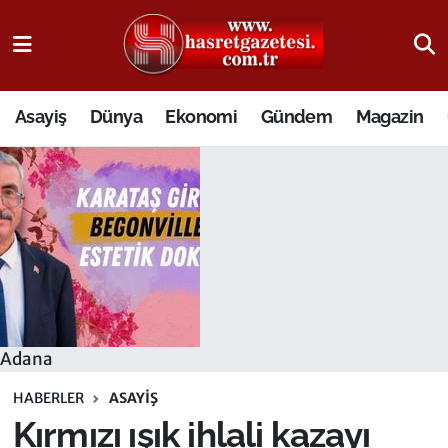
Osmaniye Nöbetçi Eczaneler
Asayiş
Dünya
Ekonomi
Gündem
Magazin
Osmaniye Hava Durumu
Osmaniye Trafik Yoğunluk Haritası
Süper Lig Puan Durumu ve Fikstür
Tüm Manşetler
Son Dakika Haberleri
Adana
Haber Arşivi
HABERLER
ASAYIŞ
Kırmızı ışık ihlali kazayı