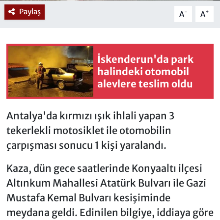
Paylaş
-
+
A
A
İskenderun'da park
halindeki otomobil
alevlere teslim oldu
Antalya'da kırmızı ışık ihlali yapan 3
tekerlekli motosiklet ile otomobilin
çarpışması sonucu 1 kişi yaralandı.
Kaza, dün gece saatlerinde Konyaaltı ilçesi
Altınkum Mahallesi Atatürk Bulvarı ile Gazi
Mustafa Kemal Bulvarı kesişiminde
meydana geldi. Edinilen bilgiye, iddiaya göre