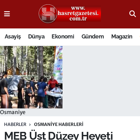
Osmaniye Nöbetçi Eczaneler
Asayiş
Dünya
Ekonomi
Gündem
Magazin
Osmaniye Hava Durumu
Osmaniye Trafik Yoğunluk Haritası
Süper Lig Puan Durumu ve Fikstür
Tüm Manşetler
Son Dakika Haberleri
Osmaniye
Haber Arşivi
HABERLER
OSMANIYE HABERLERI
MEB Üst Düzey Heyeti