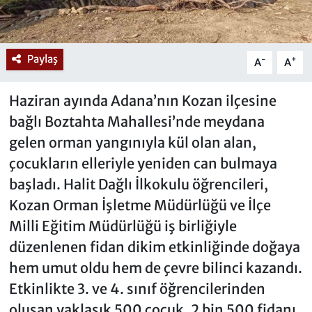
Paylaş
-
+
A
A
Haziran ayında Adana’nın Kozan ilçesine
bağlı Boztahta Mahallesi’nde meydana
gelen orman yangınıyla kül olan alan,
çocukların elleriyle yeniden can bulmaya
başladı. Halit Dağlı İlkokulu öğrencileri,
Kozan Orman İşletme Müdürlüğü ve İlçe
Milli Eğitim Müdürlüğü iş birliğiyle
düzenlenen fidan dikim etkinliğinde doğaya
hem umut oldu hem de çevre bilinci kazandı.
Etkinlikte 3. ve 4. sınıf öğrencilerinden
oluşan yaklaşık 500 çocuk, 2 bin 500 fidanı