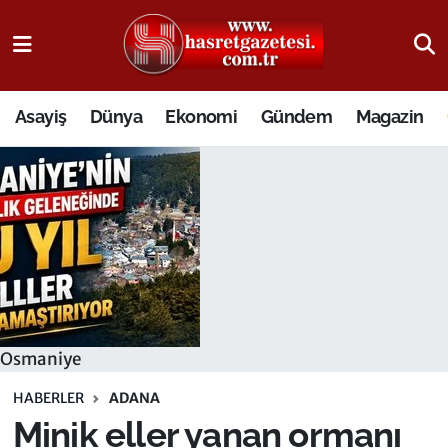
Osmaniye Nöbetçi Eczaneler
Asayiş
Dünya
Ekonomi
Gündem
Magazin
Osmaniye Hava Durumu
Osmaniye Trafik Yoğunluk Haritası
Süper Lig Puan Durumu ve Fikstür
Tüm Manşetler
Son Dakika Haberleri
Osmaniye
Haber Arşivi
HABERLER
ADANA
Minik eller yanan ormanı