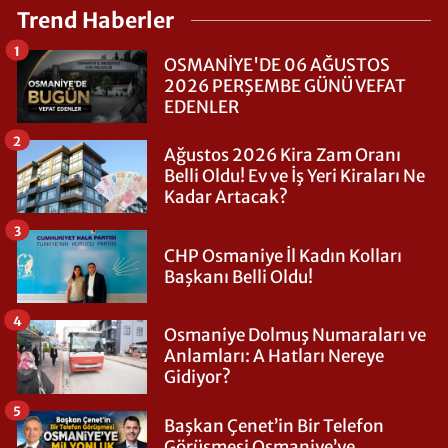
Trend Haberler
1
OSMANİYE'DE 06 AĞUSTOS
2026 PERŞEMBE GÜNÜ VEFAT
EDENLER
2
Ağustos 2026 Kira Zam Oranı
Belli Oldu! Ev ve İş Yeri Kiraları Ne
Kadar Artacak?
3
CHP Osmaniye İl Kadın Kolları
Başkanı Belli Oldu!
4
Osmaniye Dolmuş Numaraları ve
Anlamları: A Hatları Nereye
Gidiyor?
5
Başkan Çenet’in Bir Telefon
Görüşmesi Osmaniye’ye