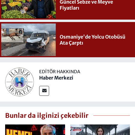
Güncel Sebze ve Meyve
Fiyatları
Osmaniye'de Yolcu Otobüsü
Ata Çarptı
EDITÖR HAKKINDA
Haber Merkezi
Bunlar da ilginizi çekebilir