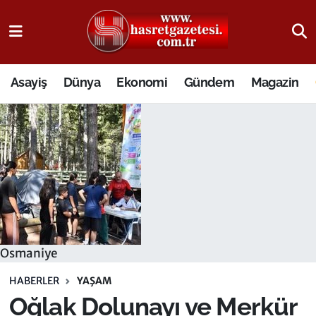
Osmaniye Nöbetçi Eczaneler
Asayiş
Dünya
Ekonomi
Gündem
Magazin
Osmaniye Hava Durumu
Osmaniye Trafik Yoğunluk Haritası
Süper Lig Puan Durumu ve Fikstür
Tüm Manşetler
Son Dakika Haberleri
Osmaniye
Haber Arşivi
HABERLER
YAŞAM
Oğlak Dolunayı ve Merkür