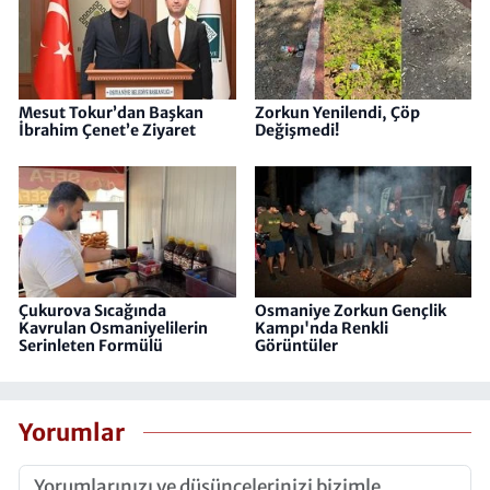
Mesut Tokur’dan Başkan
Zorkun Yenilendi, Çöp
İbrahim Çenet’e Ziyaret
Değişmedi!
Çukurova Sıcağında
Osmaniye Zorkun Gençlik
Kavrulan Osmaniyelilerin
Kampı'nda Renkli
Serinleten Formülü
Görüntüler
Yorumlar