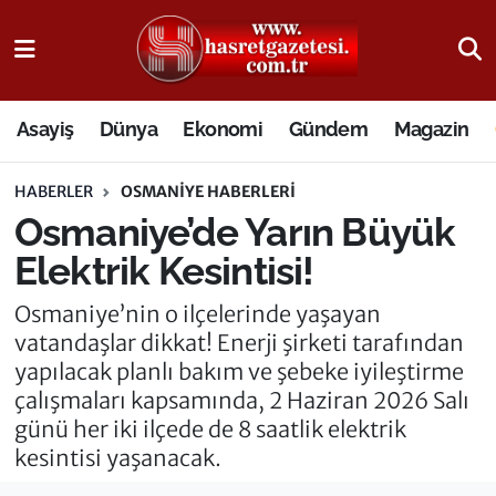
Osmaniye Nöbetçi Eczaneler
Asayiş
Dünya
Ekonomi
Gündem
Magazin
Osmaniye Hava Durumu
HABERLER
OSMANIYE HABERLERI
Osmaniye Trafik Yoğunluk Haritası
Osmaniye’de Yarın Büyük
Süper Lig Puan Durumu ve Fikstür
Elektrik Kesintisi!
Tüm Manşetler
Osmaniye’nin o ilçelerinde yaşayan
vatandaşlar dikkat! Enerji şirketi tarafından
Son Dakika Haberleri
yapılacak planlı bakım ve şebeke iyileştirme
çalışmaları kapsamında, 2 Haziran 2026 Salı
Haber Arşivi
günü her iki ilçede de 8 saatlik elektrik
kesintisi yaşanacak.