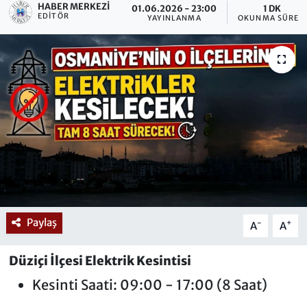
HABER MERKEZI
01.06.2026 - 23:00
1 DK
EDITÖR
YAYINLANMA
OKUNMA SÜRESI
Paylaş
-
+
A
A
Düziçi İlçesi Elektrik Kesintisi
Kesinti Saati: 09:00 - 17:00 (8 Saat)