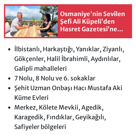
Osmaniye'nin Sevilen
Şefi Ali Küpeli’den
Hasret Gazetesi’ne
Özel Açıklamalar
İlbistanlı, Harkaştığı, Yanıklar, Ziyanlı,
Gökçenler, Halil İbrahimli, Aydınlılar,
Galipli mahalleleri
7 Nolu, 8 Nolu ve 6. sokaklar
Şehit Uzman Onbaşı Hacı Mustafa Aki
Küme Evleri
Merkez, Kölete Mevkii, Agedik,
Karagedik, Fındıklar, Geyikağılı,
Safiyeler bölgeleri