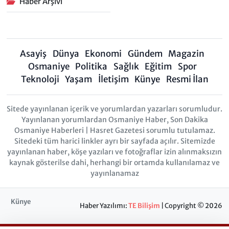
Haber Arşivi
Asayiş
Dünya
Ekonomi
Gündem
Magazin
Osmaniye
Politika
Sağlık
Eğitim
Spor
Teknoloji
Yaşam
İletişim
Künye
Resmi İlan
Sitede yayınlanan içerik ve yorumlardan yazarları sorumludur.
Yayınlanan yorumlardan Osmaniye Haber, Son Dakika
Osmaniye Haberleri | Hasret Gazetesi sorumlu tutulamaz.
Sitedeki tüm harici linkler ayrı bir sayfada açılır. Sitemizde
yayınlanan haber, köşe yazıları ve fotoğraflar izin alınmaksızın
kaynak gösterilse dahi, herhangi bir ortamda kullanılamaz ve
yayınlanamaz
Künye
Haber Yazılımı:
TE Bilişim
| Copyright © 2026