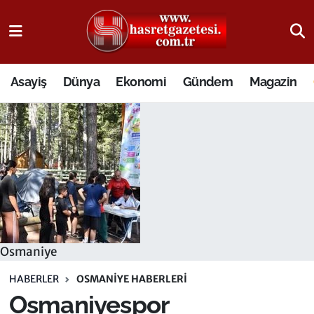
Osmaniye Nöbetçi Eczaneler
Asayiş
Dünya
Ekonomi
Gündem
Magazin
Osmaniye Hava Durumu
Osmaniye Trafik Yoğunluk Haritası
Süper Lig Puan Durumu ve Fikstür
Tüm Manşetler
Son Dakika Haberleri
Osmaniye
Haber Arşivi
HABERLER
OSMANIYE HABERLERI
Osmaniyespor