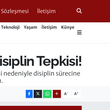
ik Sözleşmesi
İletişim
Teknoloji
Yaşam
İletişim
Künye
iplin Tepkisi!
nedeniyle disiplin sürecine
.
-
+
A
A