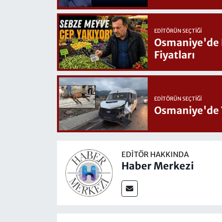
EDITÖRÜN SEÇTIĞI
Osmaniye'de Hafta Sonu G
Fiyatları
EDITÖRÜN SEÇTIĞI
Osmaniye'de 
EDITÖR HAKKINDA
Haber Merkezi