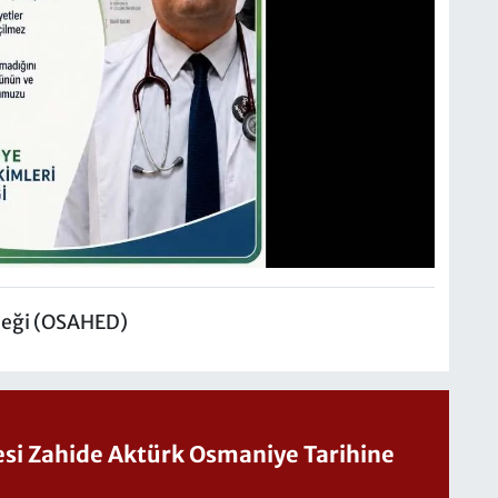
neği (OSAHED)
Sesi Zahide Aktürk Osmaniye Tarihine