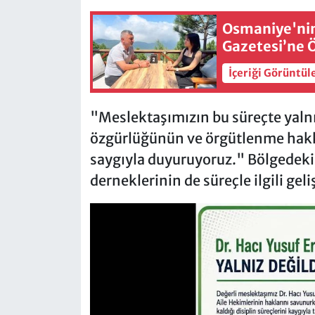
Osmaniye'nin 
Gazetesi’ne 
İçeriği Görüntül
"Meslektaşımızın bu süreçte yaln
özgürlüğünün ve örgütlenme ha
saygıyla duyuruyoruz." Bölgedeki 
derneklerinin de süreçle ilgili gel