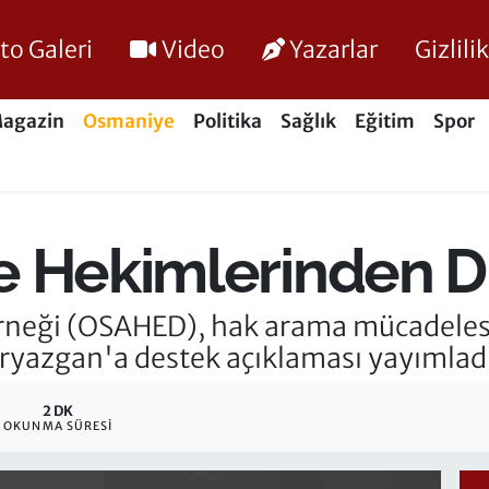
to Galeri
Video
Yazarlar
Gizlil
agazin
Osmaniye
Politika
Sağlık
Eğitim
Spor
 Hekimlerinden Dis
neği (OSAHED), hak arama mücadelesi 
Eryazgan'a destek açıklaması yayımladı
2 DK
OKUNMA SÜRESI