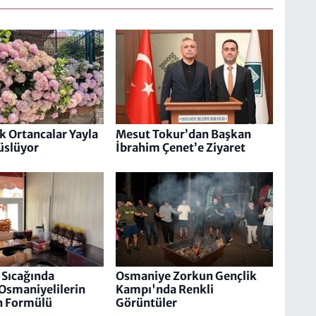
 Ortancalar Yayla
Mesut Tokur’dan Başkan
Süslüyor
İbrahim Çenet’e Ziyaret
 Sıcağında
Osmaniye Zorkun Gençlik
Osmaniyelilerin
Kampı'nda Renkli
n Formülü
Görüntüler