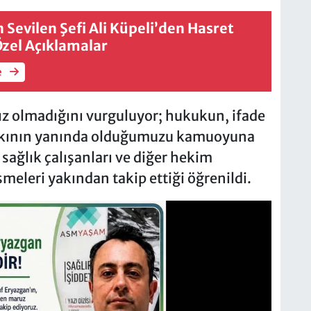
Sevilen Şefi Ali Küpeli’den Hasret
Özel Açıklamalar
e
ız olmadığını vurguluyor; hukukun, ifade
kkının yanında olduğumuzu kamuoyuna
sağlık çalışanları ve diğer hekim
işmeleri yakından takip ettiği öğrenildi.