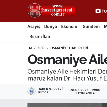
Fo
Osmaniye Nöbetçi Eczaneler
Asayiş
Dünya
Ekonomi
Gündem
M
Osmaniye Hava Durumu
Resmi İlan
Osmaniye Trafik Yoğunluk Haritası
HABERLER
OSMANIYE HABERLERI
Osmaniye Aile
Süper Lig Puan Durumu ve Fikstür
Tüm Manşetler
Osmaniye Aile Hekimleri Der
maruz kalan Dr. Hacı Yusuf 
Son Dakika Haberleri
HABER MERKEZI
28.06.2026 - 19:00
Haber Arşivi
EDITÖR
YAYINLANMA