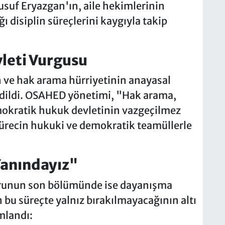
usuf Eryazgan'ın, aile hekimlerinin
 disiplin süreçlerini kaygıyla takip
leti Vurgusu
n ve hak arama hürriyetinin anayasal
edildi. OSAHED yönetimi, "Hak arama,
demokratik hukuk devletinin vazgeçilmez
 sürecin hukuki ve demokratik teamüllerle
Yanındayız"
runun son bölümünde ise dayanışma
 bu süreçte yalnız bırakılmayacağının altı
mlandı: