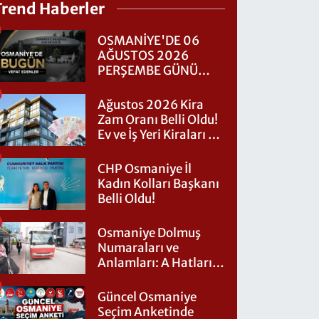
Trend Haberler
OSMANİYE'DE 06
AĞUSTOS 2026
PERŞEMBE GÜNÜ
VEFAT EDENLER
Ağustos 2026 Kira
Zam Oranı Belli Oldu!
Ev ve İş Yeri Kiraları Ne
Kadar Artacak?
CHP Osmaniye İl
Kadın Kolları Başkanı
Belli Oldu!
Osmaniye Dolmuş
Numaraları ve
Anlamları: A Hatları
Nereye Gidiyor?
Güncel Osmaniye
Seçim Anketinde