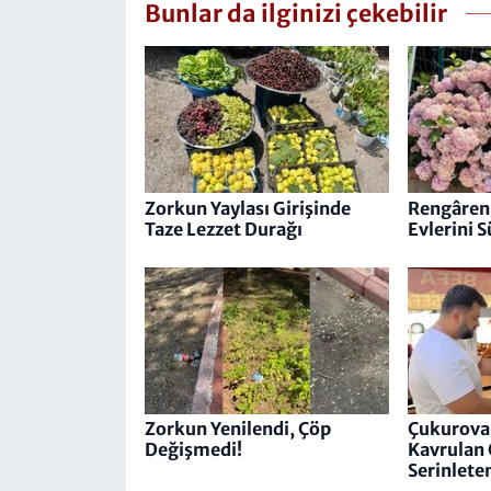
Bunlar da ilginizi çekebilir
Zorkun Yaylası Girişinde
Rengârenk
Taze Lezzet Durağı
Evlerini 
Zorkun Yenilendi, Çöp
Çukurova
Değişmedi!
Kavrulan 
Serinlete