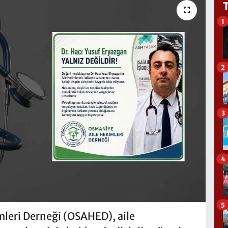
1
2
3
4
5
leri Derneği (OSAHED), aile