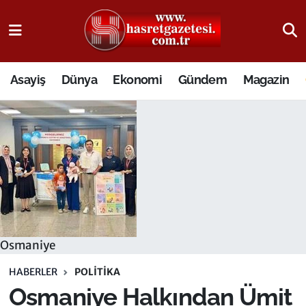
Osmaniye Nöbetçi Eczaneler
Asayiş
Dünya
Ekonomi
Gündem
Magazin
Osmaniye Hava Durumu
Osmaniye Trafik Yoğunluk Haritası
Süper Lig Puan Durumu ve Fikstür
Tüm Manşetler
Son Dakika Haberleri
Osmaniye
Haber Arşivi
HABERLER
POLITIKA
Osmaniye Halkından Ümit