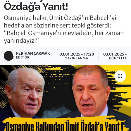
Özdağ’a Yanıt!
Osmaniye halkı, Ümit Özdağ’ın Bahçeli’yi
hedef alan sözlerine sert tepki gösterdi:
“Bahçeli Osmaniye’nin evladıdır, her zaman
yanındayız!”
PERIHAN ÇAKMAK
03.01.2025 - 17:20
03.01.2025 - 1
EDITÖR
YAYINLANMA
GÜNCELLEM