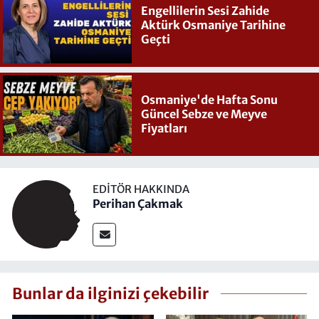
Engellilerin Sesi Zahide
Aktürk Osmaniye Tarihine
Geçti
Osmaniye'de Hafta Sonu
Güncel Sebze ve Meyve
Fiyatları
EDITÖR HAKKINDA
Perihan Çakmak
Bunlar da ilginizi çekebilir