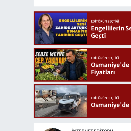
EDITÖRÜN SEÇTIĞI
Engellilerin 
Geçti
EDITÖRÜN SEÇTIĞI
Osmaniye'de Hafta Sonu G
Fiyatları
EDITÖRÜN SEÇTIĞI
Osmaniye'de 