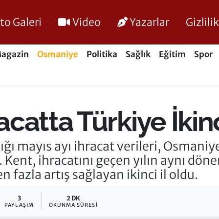
to Galeri
Video
Yazarlar
Gizlil
agazin
Osmaniye
Politika
Sağlık
Eğitim
Spor
catta Türkiye İkin
ığı mayıs ayı ihracat verileri, Osmaniye
. Kent, ihracatını geçen yılın aynı dö
 fazla artış sağlayan ikinci il oldu.
3
2 DK
PAYLAŞIM
OKUNMA SÜRESI