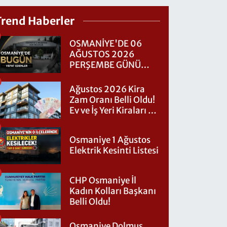
Trend Haberler
OSMANİYE'DE 06
AĞUSTOS 2026
PERŞEMBE GÜNÜ
VEFAT EDENLER
Ağustos 2026 Kira
Zam Oranı Belli Oldu!
Ev ve İş Yeri Kiraları Ne
Kadar Artacak?
Osmaniye 1 Ağustos
Elektrik Kesinti Listesi
CHP Osmaniye İl
Kadın Kolları Başkanı
Belli Oldu!
Osmaniye Dolmuş