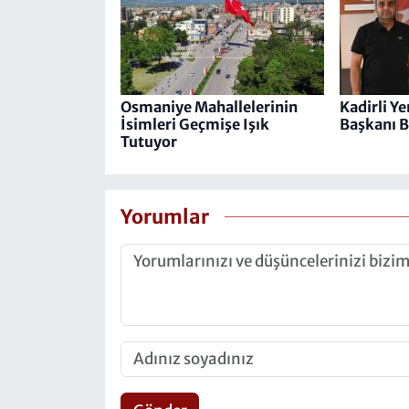
Osmaniye Mahallelerinin
Kadirli Ye
İsimleri Geçmişe Işık
Başkanı B
Tutuyor
Yorumlar