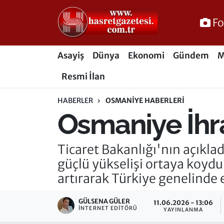
Fo
Osmaniye Nöbetçi Eczaneler
Asayiş
Dünya
Ekonomi
Gündem
M
Osmaniye Hava Durumu
Resmi İlan
Osmaniye Trafik Yoğunluk Haritası
HABERLER
OSMANIYE HABERLERI
Osmaniye İhra
Süper Lig Puan Durumu ve Fikstür
Tüm Manşetler
Ticaret Bakanlığı'nın açıklad
güçlü yükselişi ortaya koydu
Son Dakika Haberleri
artırarak Türkiye genelinde en
Haber Arşivi
GÜLSENA GÜLER
11.06.2026 - 13:06
İNTERNET EDITÖRÜ
YAYINLANMA