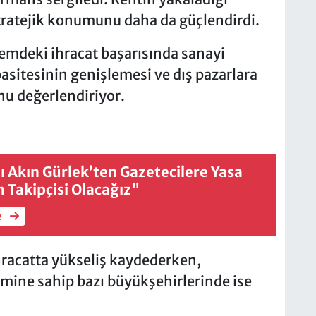
ratejik konumunu daha da güçlendirdi.
mdeki ihracat başarısında sanayi
asitesinin genişlemesi ve dış pazarlara
nu değerlendiriyor.
 Akın Gürlek’ten Gazetecilere Yasa
 Takipçisi Olacağız"
e
hracatta yükseliş kaydederken,
mine sahip bazı büyükşehirlerinde ise