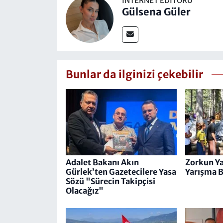
İNTERNET EDITÖRÜ
Gülsena Güler
Bunlar da ilginizi çekebilir
Adalet Bakanı Akın
Zorkun Ya
Gürlek’ten Gazetecilere Yasa
Yarışma B
Sözü "Sürecin Takipçisi
Olacağız"