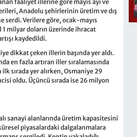
nan faaliyet illerine göre mayıs ayı ve
erileri, Anadolu şehirlerinin üretim ve dış
ne serdi. Verilere göre, ocak-mayıs
 1 milyar doların üzerinde ihracat
artışı kaydedildi.
ye dikkat çeken illerin başında yer aldı.
da en fazla artıran iller sıralamasında
 ilk sırada yer alırken, Osmaniye 29
ncisi oldu. Üçüncü sırada ise 26 milyon
alı sanayi alanlarında üretim kapasitesini
küresel piyasalardaki dalgalanmalara
rmans sergiledi. Kentin yakaladığı