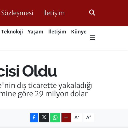
ik Sözleşmesi
İletişim
Teknoloji
Yaşam
İletişim
Künye
cisi Oldu
'nin dış ticarette yakaladığı
nemine göre 29 milyon dolar
-
+
A
A