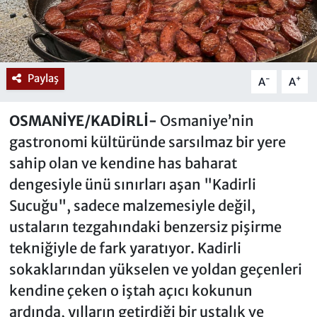
Paylaş
-
+
A
A
OSMANİYE/KADİRLİ-
Osmaniye’nin
gastronomi kültüründe sarsılmaz bir yere
sahip olan ve kendine has baharat
dengesiyle ünü sınırları aşan "Kadirli
Sucuğu", sadece malzemesiyle değil,
ustaların tezgahındaki benzersiz pişirme
tekniğiyle de fark yaratıyor. Kadirli
sokaklarından yükselen ve yoldan geçenleri
kendine çeken o iştah açıcı kokunun
ardında, yılların getirdiği bir ustalık ve