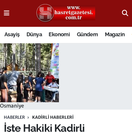
Osmaniye Nöbetçi Eczaneler
Asayiş
Dünya
Ekonomi
Gündem
Magazin
Osmaniye Hava Durumu
Osmaniye Trafik Yoğunluk Haritası
Süper Lig Puan Durumu ve Fikstür
Tüm Manşetler
Son Dakika Haberleri
Osmaniye
Haber Arşivi
HABERLER
KADIRLI HABERLERI
İşte Hakiki Kadirli