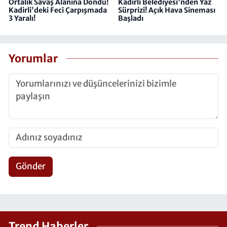
Ortalık Savaş Alanına Döndü!
Kadirli Belediyesi'nden Yaz
Kadirli'deki Feci Çarpışmada
Sürprizi! Açık Hava Sineması
3 Yaralı!
Başladı
Yorumlar
Gönder
Trend Haberler