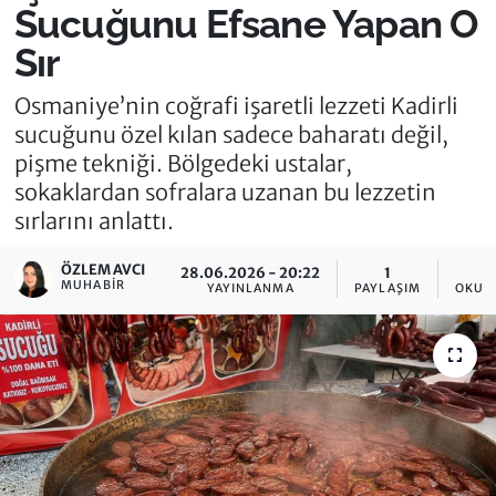
Sucuğunu Efsane Yapan O
Sır
Osmaniye’nin coğrafi işaretli lezzeti Kadirli
sucuğunu özel kılan sadece baharatı değil,
pişme tekniği. Bölgedeki ustalar,
sokaklardan sofralara uzanan bu lezzetin
sırlarını anlattı.
ÖZLEM AVCI
28.06.2026 - 20:22
1
MUHABIR
YAYINLANMA
PAYLAŞIM
OKUN