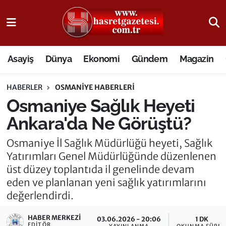
Osmaniye Nöbetçi Eczaneler
Asayiş
Dünya
Ekonomi
Gündem
Magazin
Osmaniye Hava Durumu
HABERLER
OSMANIYE HABERLERI
Osmaniye Trafik Yoğunluk Haritası
Osmaniye Sağlık Heyeti
Süper Lig Puan Durumu ve Fikstür
Ankara'da Ne Görüştü?
Tüm Manşetler
Osmaniye İl Sağlık Müdürlüğü heyeti, Sağlık
Yatırımları Genel Müdürlüğünde düzenlenen
Son Dakika Haberleri
üst düzey toplantıda il genelinde devam
eden ve planlanan yeni sağlık yatırımlarını
Haber Arşivi
değerlendirdi.
HABER MERKEZI
03.06.2026 - 20:06
1 DK
EDITÖR