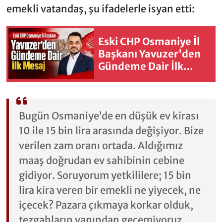
emekli vatandaş, şu ifadelerle isyan etti:
Eski CHP Osmaniye İl
Başkanı Yavuzer'den
Gündeme Dair İlk
Mesaj
Bugün Osmaniye’de en düşük ev kirası
10 ile 15 bin lira arasında değişiyor. Bize
verilen zam oranı ortada. Aldığımız
maaş doğrudan ev sahibinin cebine
gidiyor. Soruyorum yetkililere; 15 bin
lira kira veren bir emekli ne yiyecek, ne
içecek? Pazara çıkmaya korkar olduk,
tezgahların yanından geçemiyoruz.