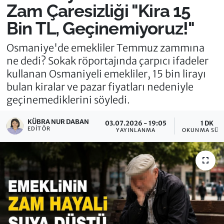
Zam Çaresizliği "Kira 15
Bin TL, Geçinemiyoruz!"
Osmaniye'de emekliler Temmuz zammına
ne dedi? Sokak röportajında çarpıcı ifadeler
kullanan Osmaniyeli emekliler, 15 bin lirayı
bulan kiralar ve pazar fiyatları nedeniyle
geçinemediklerini söyledi.
KÜBRA NUR DABAN
03.07.2026 - 19:05
1 DK
EDITÖR
YAYINLANMA
OKUNMA SÜR