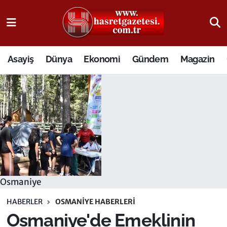
Osmaniye Nöbetçi Eczaneler
Asayiş
Dünya
Ekonomi
Gündem
Magazin
Osmaniye Hava Durumu
Osmaniye Trafik Yoğunluk Haritası
Süper Lig Puan Durumu ve Fikstür
Tüm Manşetler
Son Dakika Haberleri
Osmaniye
Haber Arşivi
HABERLER
OSMANIYE HABERLERI
Osmaniye'de Emeklinin