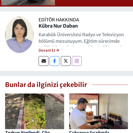
EDITÖR HAKKINDA
Kübra Nur Daban
Karabük Üniversitesi Radyo ve Televizyon
bölümü mezunuyum. Eğitim sürecimde
Valilik bünyesinde gerçekleştirdiğim staj
Devam Et
programıyla; resmi kurum iletişimi, basın
koordinasyonu ve medya yönetimi
alanlarında operasyonel deneyim
kazandım. Mesleki kariyerimi şu anda
Hasret Gazetesi'nde Muhabir olarak
Bunlar da ilginizi çekebilir
sürdürmekteyim.
Zorkun Yenilendi, Çöp
Çukurova Sıcağında