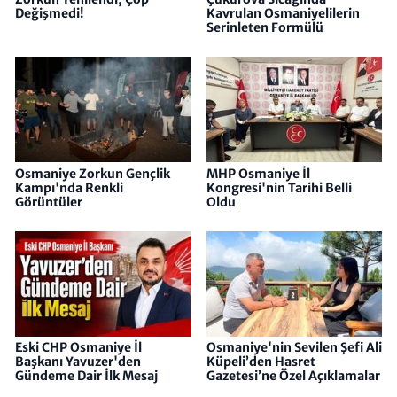
Değişmedi!
Kavrulan Osmaniyelilerin
Serinleten Formülü
Osmaniye Zorkun Gençlik
MHP Osmaniye İl
Kampı'nda Renkli
Kongresi'nin Tarihi Belli
Görüntüler
Oldu
Eski CHP Osmaniye İl
Osmaniye'nin Sevilen Şefi Ali
Başkanı Yavuzer'den
Küpeli’den Hasret
Gündeme Dair İlk Mesaj
Gazetesi’ne Özel Açıklamalar