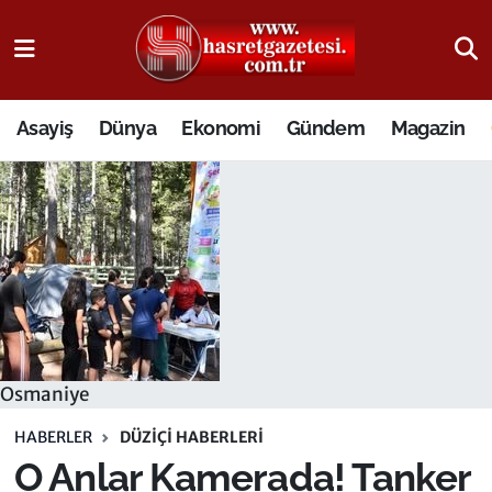
Osmaniye Nöbetçi Eczaneler
Asayiş
Dünya
Ekonomi
Gündem
Magazin
Osmaniye Hava Durumu
Osmaniye Trafik Yoğunluk Haritası
Süper Lig Puan Durumu ve Fikstür
Tüm Manşetler
Son Dakika Haberleri
Osmaniye
Haber Arşivi
HABERLER
DÜZIÇI HABERLERI
O Anlar Kamerada! Tanker