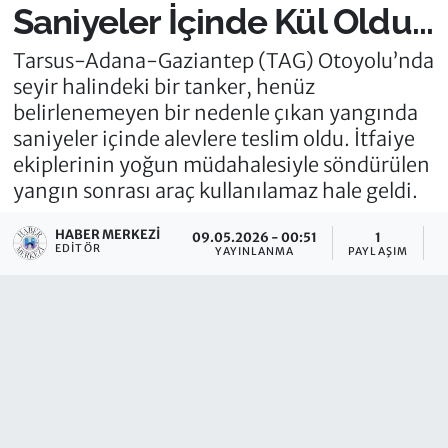
Saniyeler İçinde Kül Oldu...
Tarsus-Adana-Gaziantep (TAG) Otoyolu’nda
seyir halindeki bir tanker, henüz
belirlenemeyen bir nedenle çıkan yangında
saniyeler içinde alevlere teslim oldu. İtfaiye
ekiplerinin yoğun müdahalesiyle söndürülen
yangın sonrası araç kullanılamaz hale geldi.
HABER MERKEZI
09.05.2026 - 00:51
1
EDITÖR
YAYINLANMA
PAYLAŞIM
O