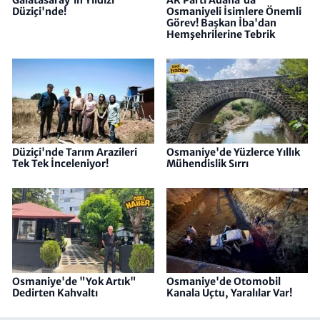
Galatasaray'ın Yıldızı
AK Parti Adana'da
Düziçi'nde!
Osmaniyeli İsimlere Önemli
Görev! Başkan İba'dan
Hemşehrilerine Tebrik
Düziçi'nde Tarım Arazileri
Osmaniye'de Yüzlerce Yıllık
Tek Tek İnceleniyor!
Mühendislik Sırrı
Osmaniye'de "Yok Artık"
Osmaniye'de Otomobil
Dedirten Kahvaltı
Kanala Uçtu, Yaralılar Var!