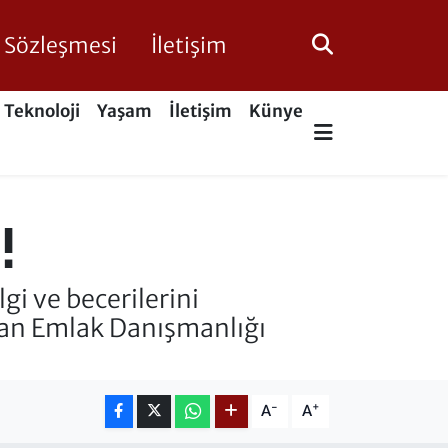
ik Sözleşmesi
İletişim
Teknoloji
Yaşam
İletişim
Künye
!
i ve becerilerini
ndan Emlak Danışmanlığı
-
+
A
A