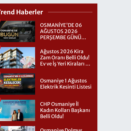
Trend Haberler
OSMANİYE'DE 06
AĞUSTOS 2026
PERŞEMBE GÜNÜ
VEFAT EDENLER
Ağustos 2026 Kira
Zam Oranı Belli Oldu!
Ev ve İş Yeri Kiraları Ne
Kadar Artacak?
Osmaniye 1 Ağustos
Elektrik Kesinti Listesi
CHP Osmaniye İl
Kadın Kolları Başkanı
Belli Oldu!
Osmaniye Dolmuş