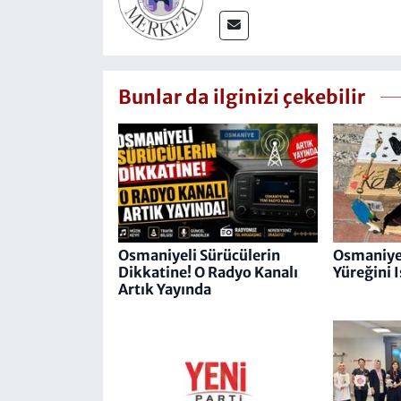
Bunlar da ilginizi çekebilir
Osmaniyeli Sürücülerin
Osmaniye
Dikkatine! O Radyo Kanalı
Yüreğini 
Artık Yayında