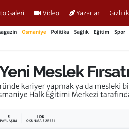
to Galeri
Video
Yazarlar
Gizlil
agazin
Osmaniye
Politika
Sağlık
Eğitim
Spor
eni Meslek Fırsatı
ünde kariyer yapmak ya da mesleki bilg
 Osmaniye Halk Eğitimi Merkezi tarafı
5
1 DK
PAYLAŞIM
OKUNMA SÜRESI