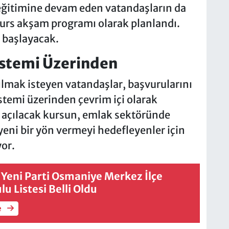
 eğitimine devam eden vatandaşların da
kurs akşam programı olarak planlandı.
 başlayacak.
istemi Üzerinden
lmak isteyen vatandaşlar, başvurularını
stemi üzerinden çevrim içi olarak
a açılacak kursun, emlak sektöründe
yeni bir yön vermeyi hedefleyenler için
yor.
Yeni Parti Osmaniye Merkez İlçe
u Listesi Belli Oldu
e