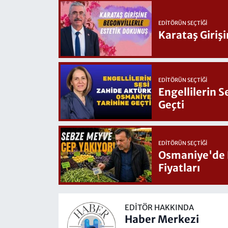
EDITÖRÜN SEÇTIĞI
Karataş Giriş
EDITÖRÜN SEÇTIĞI
Engellilerin 
Geçti
EDITÖRÜN SEÇTIĞI
Osmaniye'de Hafta Sonu G
Fiyatları
EDITÖR HAKKINDA
Haber Merkezi