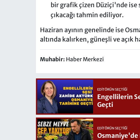
bir grafik çizen Düziçi'nde ise
çıkacağı tahmin ediliyor.
Haziran ayının genelinde ise Osm
altında kalırken, güneşli ve açık
Muhabir:
Haber Merkezi
EDITÖRÜN SEÇTIĞI
Engellilerin 
Geçti
EDITÖRÜN SEÇTIĞI
Osmaniye'de Hafta Sonu G