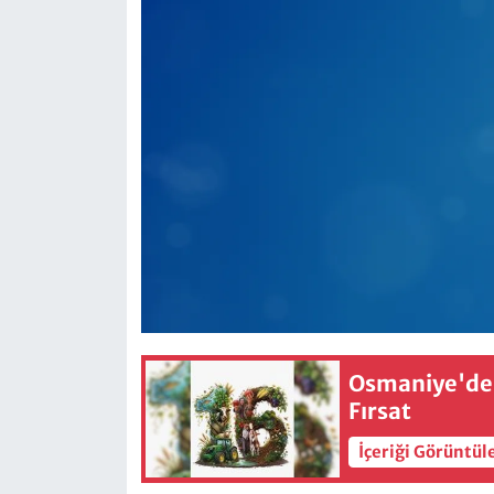
Osmaniye'dek
Fırsat
İçeriği Görüntül