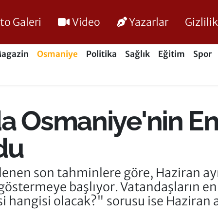
to Galeri
Video
Yazarlar
Gizlil
agazin
Osmaniye
Politika
Sağlık
Eğitim
Spor
da Osmaniye'nin En
ldu
rlenen son tahminlere göre, Haziran 
e göstermeye başlıyor. Vatandaşların en
i hangisi olacak?" sorusu ise Haziran a