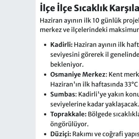
İlçe İlçe Sıcaklık Karşı
Haziran ayının ilk 10 günlük pro
merkez ve ilçelerindeki maksimum s
Kadirli:
Haziran ayının ilk ha
seviyesini görerek il genelind
bekleniyor.
Osmaniye Merkez
: Kent merk
Haziran'ın ilk haftasında 33°C
Sumbas
: Kadirli'ye yakın ko
seviyelerine kadar yaklaşacak
Toprakkale:
Bölgede sıcaklıkl
öngörülüyor.
Düziçi:
Rakımı ve coğrafi yapıs