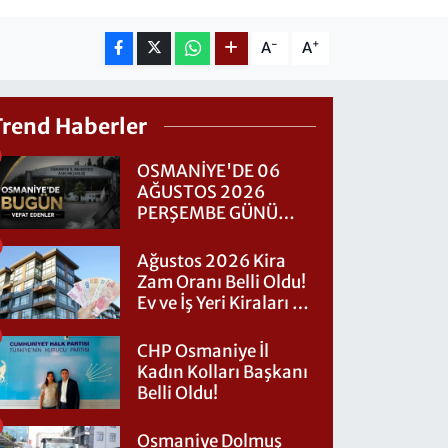
-
+
A
A
Trend Haberler
OSMANİYE'DE 06
AĞUSTOS 2026
PERŞEMBE GÜNÜ
VEFAT EDENLER
Ağustos 2026 Kira
Zam Oranı Belli Oldu!
Ev ve İş Yeri Kiraları Ne
Kadar Artacak?
CHP Osmaniye İl
Kadın Kolları Başkanı
Belli Oldu!
Osmaniye Dolmuş