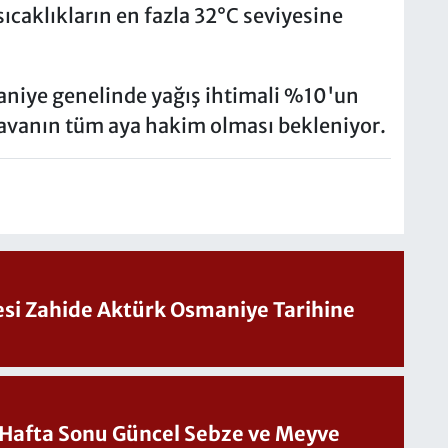
 sıcaklıkların en fazla 32°C seviyesine
aniye genelinde yağış ihtimali %10'un
 havanın tüm aya hakim olması bekleniyor.
Sesi Zahide Aktürk Osmaniye Tarihine
üncel Sebze ve Meyve