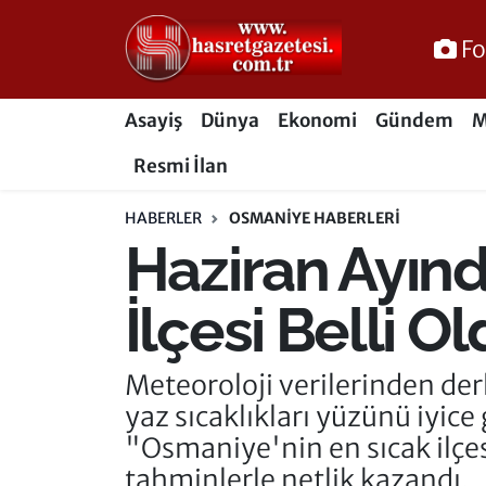
Fo
Osmaniye Nöbetçi Eczaneler
Asayiş
Dünya
Ekonomi
Gündem
M
Osmaniye Hava Durumu
Resmi İlan
Osmaniye Trafik Yoğunluk Haritası
HABERLER
OSMANIYE HABERLERI
Haziran Ayın
Süper Lig Puan Durumu ve Fikstür
Tüm Manşetler
İlçesi Belli O
Son Dakika Haberleri
Meteoroloji verilerinden de
yaz sıcaklıkları yüzünü iyic
Haber Arşivi
"Osmaniye'nin en sıcak ilçes
tahminlerle netlik kazandı.