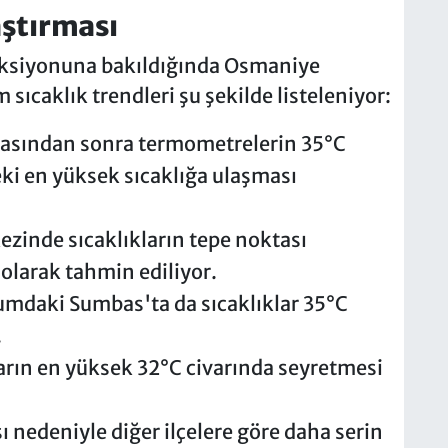
laştırması
jeksiyonuna bakıldığında Osmaniye
ıcaklık trendleri şu şekilde listeleniyor:
ftasından sonra termometrelerin 35°C
eki en yüksek sıcaklığa ulaşması
ezinde sıcaklıkların tepe noktası
 olarak tahmin ediliyor.
numdaki Sumbas'ta da sıcaklıklar 35°C
.
arın en yüksek 32°C civarında seyretmesi
ı nedeniyle diğer ilçelere göre daha serin