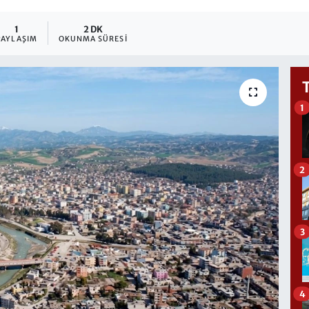
1
2 DK
PAYLAŞIM
OKUNMA SÜRESI
1
2
3
4