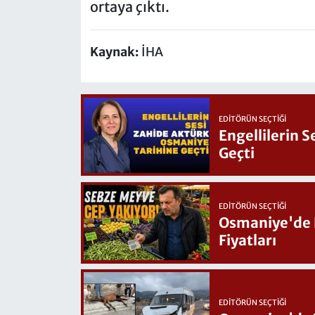
ortaya çıktı.
Kaynak:
İHA
EDITÖRÜN SEÇTIĞI
Engellilerin 
Geçti
EDITÖRÜN SEÇTIĞI
Osmaniye'de Hafta Sonu G
Fiyatları
EDITÖRÜN SEÇTIĞI