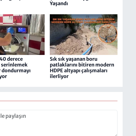
Yaşandı
40 derece
Sık sık yaşanan boru
a serinlemek
patlaklarını bitiren modern
r dondurmayı
HDPE altyapı çalışmaları
iyor
ilerliyor