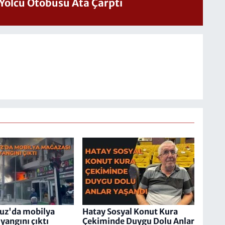
Yolcu Otobüsü Ata Çarptı
uz'da mobilya
Hatay Sosyal Konut Kura
yangını çıktı
Çekiminde Duygu Dolu Anlar