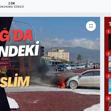
2 DK
OKUNMA SÜRESI
1
2
3
4