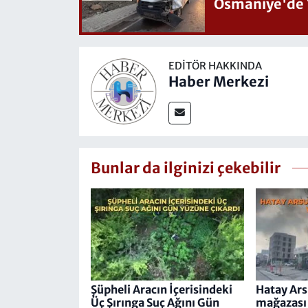
Osmaniye'de 
EDITÖR HAKKINDA
Haber Merkezi
Bunlar da ilginizi çekebilir
Şüpheli Aracın İçerisindeki
Hatay Ars
Üç Şırınga Suç Ağını Gün
mağazası 