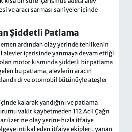
k kısa bir süre içerisinde adeta alev
i ve aracı sarması saniyeler içinde
n Şiddetli Patlama
hemen ardından olay yerinde tehlikenin
il alevler içerisinde yanmaya devam ettiği
olan motor kısmında şiddetli bir patlama
elen bu patlama, alevlerin aracın
landırdı ve otomobil bütünüyle ateşler
içinde kalarak yandığını ve patlama
durumu vakit kaybetmeden 112 Acil Çağrı
ar üzerine olay yerine hızla itfaiye
ölgeye intikal eden itfaiye ekipleri, yanan