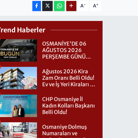
-
+
A
A
Trend Haberler
OSMANİYE'DE 06
AĞUSTOS 2026
PERŞEMBE GÜNÜ
VEFAT EDENLER
Ağustos 2026 Kira
Zam Oranı Belli Oldu!
Ev ve İş Yeri Kiraları Ne
Kadar Artacak?
CHP Osmaniye İl
Kadın Kolları Başkanı
Belli Oldu!
Osmaniye Dolmuş
Numaraları ve