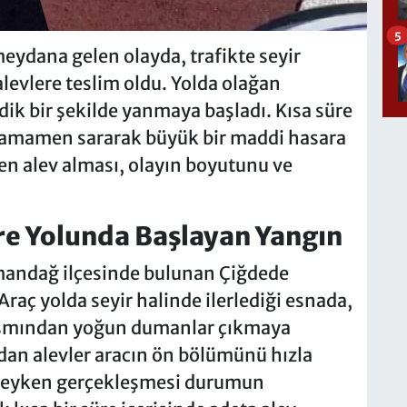
5
eydana gelen olayda, trafikte seyir
levlere teslim oldu. Yolda olağan
dik bir şekilde yanmaya başladı. Kısa süre
 tamamen sararak büyük bir maddi hasara
ken alev alması, olayın boyutunu ve
re Yolunda Başlayan Yangın
mandağ ilçesinde bulunan Çiğdede
raç yolda seyir halinde ilerlediği esnada,
ısmından yoğun dumanlar çıkmaya
an alevler aracın ön bölümünü hızla
indeyken gerçekleşmesi durumun