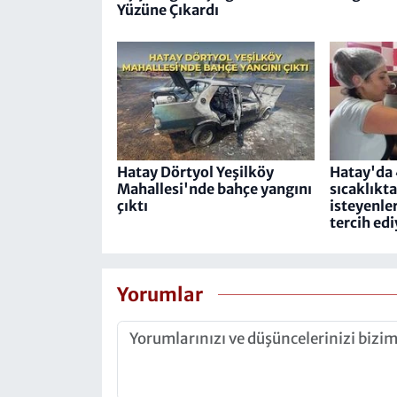
Yüzüne Çıkardı
Hatay Dörtyol Yeşilköy
Hatay'da 
Mahallesi'nde bahçe yangını
sıcaklıkt
çıktı
isteyenle
tercih ed
Yorumlar