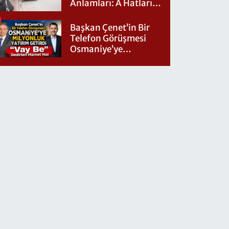
Anlamları: A Hatları
Nereye Gidiyor?
Başkan Çenet’in Bir
Telefon Görüşmesi
Osmaniye’ye
Milyonluk Yatırım
Getirdi