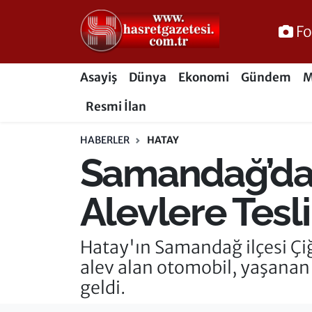
Fo
Osmaniye Nöbetçi Eczaneler
Asayiş
Dünya
Ekonomi
Gündem
M
Osmaniye Hava Durumu
Resmi İlan
Osmaniye Trafik Yoğunluk Haritası
HABERLER
HATAY
Samandağ’da 
Süper Lig Puan Durumu ve Fikstür
Tüm Manşetler
Alevlere Tesl
Son Dakika Haberleri
Hatay'ın Samandağ ilçesi Çi
alev alan otomobil, yaşanan
Haber Arşivi
geldi.