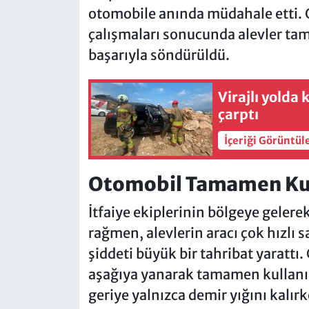
otomobile anında müdahale etti. 
çalışmaları sonucunda alevler ta
başarıyla söndürüldü.
Virajlı yolda
çarptı
İçeriği Görüntül
Otomobil Tamamen Kul
İtfaiye ekiplerinin bölgeye geler
rağmen, alevlerin aracı çok hızlı
şiddeti büyük bir tahribat yaratt
aşağıya yanarak tamamen kullanıl
geriye yalnızca demir yığını kalır