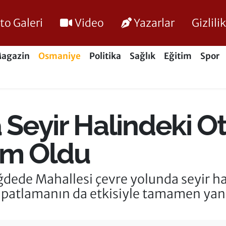
to Galeri
Video
Yazarlar
Gizlil
agazin
Osmaniye
Politika
Sağlık
Eğitim
Spor
Seyir Halindeki O
im Oldu
ğdede Mahallesi çevre yolunda seyir 
 patlamanın da etkisiyle tamamen yan