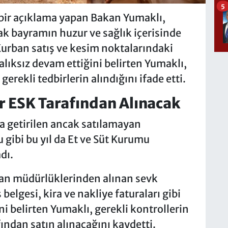
5
 bir açıklama yapan Bakan Yumaklı,
k bayramın huzur ve sağlık içerisinde
rban satış ve kesim noktalarındaki
lıksız devam ettiğini belirten Yumaklı,
erekli tedbirlerin alındığını ifade etti.
r ESK Tarafından Alınacak
a getirilen ancak satılamayan
 gibi bu yıl da Et ve Süt Kurumu
dı.
orman müdürlüklerinden alınan sevk
 belgesi, kira ve nakliye faturaları gibi
i belirten Yumaklı, gerekli kontrollerin
ndan satın alınacağını kaydetti.