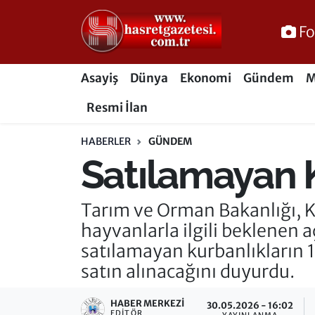
Fo
Osmaniye Nöbetçi Eczaneler
Asayiş
Dünya
Ekonomi
Gündem
M
Osmaniye Hava Durumu
Resmi İlan
Osmaniye Trafik Yoğunluk Haritası
HABERLER
GÜNDEM
Satılamayan Ku
Süper Lig Puan Durumu ve Fikstür
Tüm Manşetler
Tarım ve Orman Bakanlığı, K
hayvanlarla ilgili beklenen
Son Dakika Haberleri
satılamayan kurbanlıkların 1
satın alınacağını duyurdu.
Haber Arşivi
HABER MERKEZI
30.05.2026 - 16:02
EDITÖR