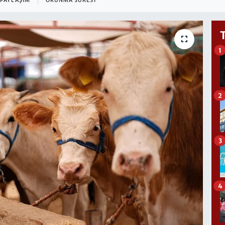
PAYLAŞIM
OKUNMA SÜRESI
1
2
3
4