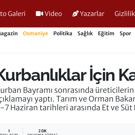
to Galeri
Video
Yazarlar
Gizlil
agazin
Osmaniye
Politika
Sağlık
Eğitim
Spor
rbanlıklar İçin Ka
urban Bayramı sonrasında üreticilerin 
 açıklamayı yaptı. Tarım ve Orman Baka
-7 Haziran tarihleri arasında Et ve Sü
1
2 DK