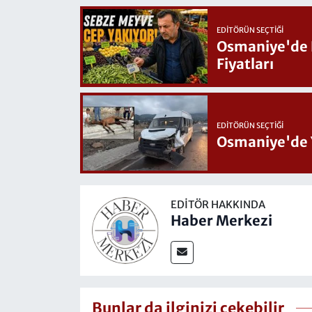
EDITÖRÜN SEÇTIĞI
Osmaniye'de Hafta Sonu G
Fiyatları
EDITÖRÜN SEÇTIĞI
Osmaniye'de 
EDITÖR HAKKINDA
Haber Merkezi
Bunlar da ilginizi çekebilir