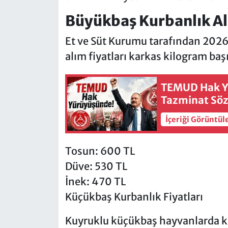
Büyükbaş Kurbanlık Alı
Et ve Süt Kurumu tarafından 2026 
alım fiyatları karkas kilogram baş
TEMUD Hak Y
Tazminat Sö
İçeriği Görüntül
Tosun: 600 TL
Düve: 530 TL
İnek: 470 TL
Küçükbaş Kurbanlık Fiyatları
Kuyruklu küçükbaş hayvanlarda kil