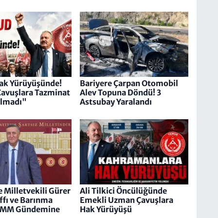
k Yürüyüşünde!
Bariyere Çarpan Otomobil
avuşlara Tazminat
Alev Topuna Döndü! 3
ulmadı"
Astsubay Yaralandı
 Milletvekili Gürer
Ali Tilkici Öncülüğünde
ffı ve Barınma
Emekli Uzman Çavuşlara
TBMM Gündemine
Hak Yürüyüşü