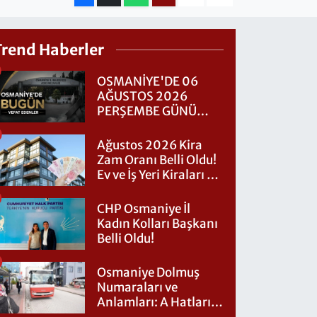
Trend Haberler
OSMANİYE'DE 06
AĞUSTOS 2026
PERŞEMBE GÜNÜ
VEFAT EDENLER
Ağustos 2026 Kira
Zam Oranı Belli Oldu!
Ev ve İş Yeri Kiraları Ne
Kadar Artacak?
CHP Osmaniye İl
Kadın Kolları Başkanı
Belli Oldu!
Osmaniye Dolmuş
Numaraları ve
Anlamları: A Hatları