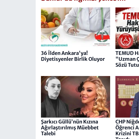
36 İlden Ankara'ya!
TEMUD Ha
Diyetisyenler Birlik Oluyor
"Uzman Ç
Sözü Tut
Şarkıcı Güllü’nün Kızına
CHP Niğde
Ağırlaştırılmış Müebbet
Öğrenci A
Talebi
Krizini 