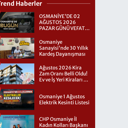
Trend Haberler
OSMANİYE'DE 02
AĞUSTOS 2026
PAZAR GÜNÜ VEFAT
EDENLER
Osmaniye
Sanayisi'nde 30 Yıllık
Kardeş Dayanışması
Ağustos 2026 Kira
Zam Oranı Belli Oldu!
Ev ve İş Yeri Kiraları Ne
Kadar Artacak?
Osmaniye 1 Ağustos
Elektrik Kesinti Listesi
CHP Osmaniye İl
Kadın Kolları Başkanı