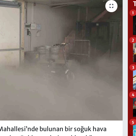
1
2
3
4
5
 Mahallesi’nde bulunan bir soğuk hava