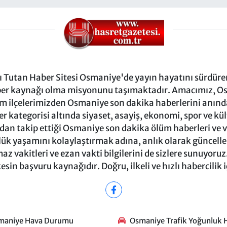
Tutan Haber Sitesi Osmaniye'de yayın hayatını sürdüren
ber kaynağı olma misyonunu taşımaktadır. Amacımız, Osm
m ilçelerimizden Osmaniye son dakika haberlerini anında 
 kategorisi altında siyaset, asayiş, ekonomi, spor ve kü
ndan takip ettiği Osmaniye son dakika ölüm haberleri ve vef
ük yaşamını kolaylaştırmak adına, anlık olarak güncel
 vakitleri ve ezan vakti bilgilerini de sizlere sunuyoruz.
in başvuru kaynağıdır. Doğru, ilkeli ve hızlı habercilik 
maniye Hava Durumu
Osmaniye Trafik Yoğunluk H