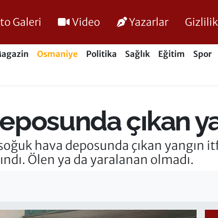
to Galeri
Video
Yazarlar
Gizlil
agazin
Osmaniye
Politika
Sağlık
Eğitim
Spor
eposunda çıkan yan
 soğuk hava deposunda çıkan yangın itf
ındı. Ölen ya da yaralanan olmadı.