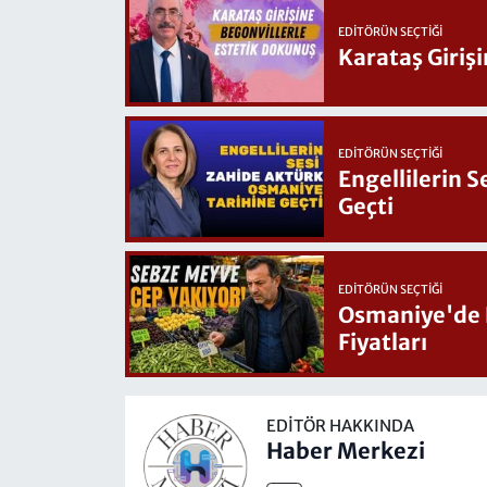
EDITÖRÜN SEÇTIĞI
Karataş Giriş
EDITÖRÜN SEÇTIĞI
Engellilerin 
Geçti
EDITÖRÜN SEÇTIĞI
Osmaniye'de Hafta Sonu G
Fiyatları
EDITÖR HAKKINDA
Haber Merkezi