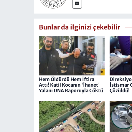
Bunlar da ilginizi çekebilir
Hem Öldürdü Hem İftira
Direksiyo
Attı! Katil Kocanın 'İhanet'
İstismar 
Yalanı DNA Raporuyla Çöktü
Çözüldü!