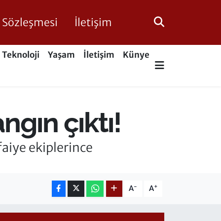
ik Sözleşmesi
İletişim
Teknoloji
Yaşam
İletişim
Künye
gın çıktı!
aiye ekiplerince
-
+
A
A