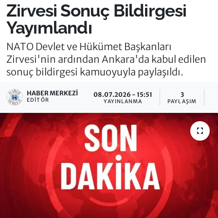
Zirvesi Sonuç Bildirgesi
Yayımlandı
NATO Devlet ve Hükümet Başkanları
Zirvesi'nin ardından Ankara'da kabul edilen
sonuç bildirgesi kamuoyuyla paylaşıldı.
HABER MERKEZI
08.07.2026 - 15:51
3
EDITÖR
YAYINLANMA
PAYLAŞIM
O