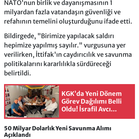
NATO'nun birlik ve dayanışmasının 1
milyardan fazla vatandaşın güvenliği ve
refahının temelini oluşturduğunu ifade etti.
Bildirgede, "Birimize yapılacak saldırı
hepimize yapılmış sayılır." vurgusuna yer
verilirken, İttifak'ın caydırıcılık ve savunma
politikalarını kararlılıkla sürdüreceği
belirtildi.
KGK’da Yeni Dönem
Görev Dağılımı Belli
Oldu! İsrafil Avcı
Yeniden Yerel Medya
Başkanı Seçildi
50 Milyar Dolarlık Yeni Savunma Alımı
Açıklandı