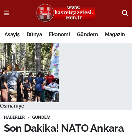
Osmaniye Nöbetçi Eczaneler
Asayiş
Dünya
Ekonomi
Gündem
Magazin
Osmaniye Hava Durumu
Osmaniye Trafik Yoğunluk Haritası
Süper Lig Puan Durumu ve Fikstür
Tüm Manşetler
Son Dakika Haberleri
Osmaniye
Haber Arşivi
HABERLER
GÜNDEM
Son Dakika! NATO Ankara