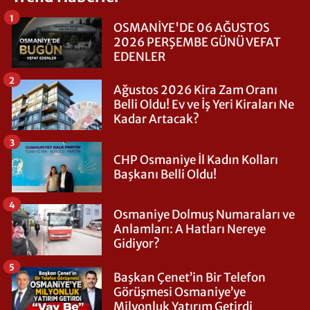
1
OSMANİYE'DE 06 AĞUSTOS
2026 PERŞEMBE GÜNÜ VEFAT
EDENLER
2
Ağustos 2026 Kira Zam Oranı
Belli Oldu! Ev ve İş Yeri Kiraları Ne
Kadar Artacak?
3
CHP Osmaniye İl Kadın Kolları
Başkanı Belli Oldu!
4
Osmaniye Dolmuş Numaraları ve
Anlamları: A Hatları Nereye
Gidiyor?
5
Başkan Çenet’in Bir Telefon
Görüşmesi Osmaniye’ye
Milyonluk Yatırım Getirdi