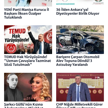
YENİ Parti Manisa Kurucu İl
36 İlden Ankara'ya!
Başkanı İlksen Özalper
Diyetisyenler Birlik Oluyor
Tutuklandı
TEMUD Hak Yürüyüşünde!
Bariyere Çarpan Otomobil
"Uzman Çavuşlara Tazminat
Alev Topuna Döndü! 3
Sözü Tutulmadı"
Astsubay Yaralandı
Şarkıcı Güllü’nün Kızına
CHP Niğde Milletvekili Gürer